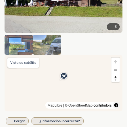
3
Vista de satélite
MapLibre
| ©
OpenStreetMap
contributors
Cargar
¿Información incorrecta?