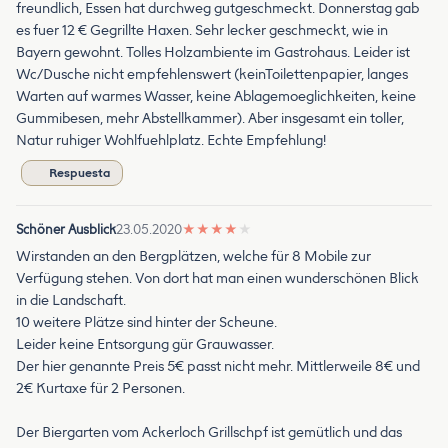
freundlich, Essen hat durchweg gutgeschmeckt. Donnerstag gab
es fuer 12 € Gegrillte Haxen. Sehr lecker geschmeckt, wie in
Bayern gewohnt. Tolles Holzambiente im Gastrohaus. Leider ist
Wc/Dusche nicht empfehlenswert (keinToilettenpapier, langes
Warten auf warmes Wasser, keine Ablagemoeglichkeiten, keine
Gummibesen, mehr Abstellkammer). Aber insgesamt ein toller,
Natur ruhiger Wohlfuehlplatz. Echte Empfehlung!
Respuesta
Schöner Ausblick
23.05.2020
★
★
★
★
★
Wirstanden an den Bergplätzen, welche für 8 Mobile zur
Verfügung stehen. Von dort hat man einen wunderschönen Blick
in die Landschaft.
10 weitere Plätze sind hinter der Scheune.
Leider keine Entsorgung gür Grauwasser.
Der hier genannte Preis 5€ passt nicht mehr. Mittlerweile 8€ und
2€ Kurtaxe für 2 Personen.
Der Biergarten vom Ackerloch Grillschpf ist gemütlich und das