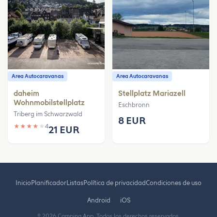
Area Autocaravanas
Area Autocaravanas
daheim
Stellplatz Mariazell
Wohnmobilstellplatz
Eschbronn
Triberg im Schwarzwald
8 EUR
★
★
★
★
★
4
21 EUR
Inicio
Planificador
Listas
Política de privacidad
Condiciones de uso
Android
iOS
© 2026 Camping App. Todos los derechos reservados.