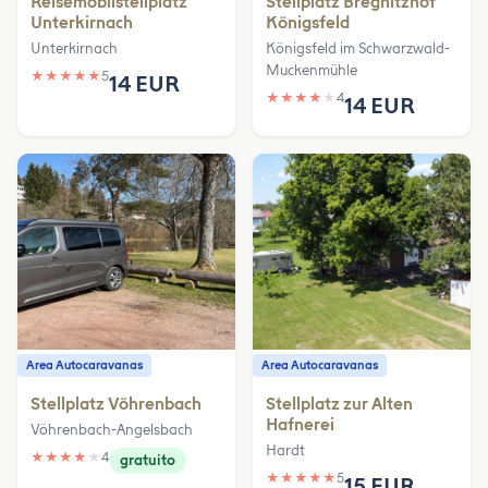
Reisemobilstellplatz
Stellplatz Bregnitzhof
Unterkirnach
Königsfeld
Unterkirnach
Königsfeld im Schwarzwald-
Muckenmühle
★
★
★
★
★
5
14 EUR
★
★
★
★
★
4
14 EUR
Area Autocaravanas
Area Autocaravanas
Stellplatz Vöhrenbach
Stellplatz zur Alten
Hafnerei
Vöhrenbach-Angelsbach
Hardt
★
★
★
★
★
4
gratuito
★
★
★
★
★
5
15 EUR