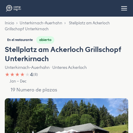
Inicio
›
Unterkirnach-Auerhahn
›
Stellplatz am Ackerloch
Grillschopf Unterkirnach
abierto
En el restaurante
Stellplatz am Ackerloch Grillschopf
Unterkirnach
Unterkirnach-Auerhahn · Unteres Ackerloch
★
★
★
★
★
4
(8)
Jan – Dec
19 Numero de plazas