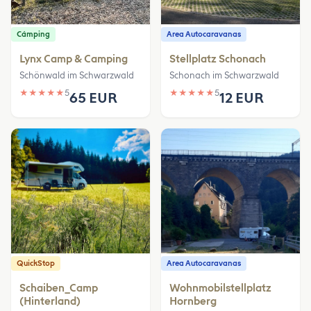
Cámping
Area Autocaravanas
Lynx Camp & Camping
Stellplatz Schonach
Schönwald im Schwarzwald
Schonach im Schwarzwald
★
★
★
★
★
5
★
★
★
★
★
5
65 EUR
12 EUR
QuickStop
Area Autocaravanas
Schaiben_Camp
Wohnmobilstellplatz
(Hinterland)
Hornberg