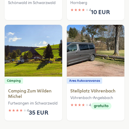
Schönwald im Schwarzwald
Hornberg
★
★
★
★
★
4
10 EUR
Cámping
Area Autocaravanas
Camping Zum Wilden
Stellplatz Vöhrenbach
Michel
Vöhrenbach-Angelsbach
Furtwangen im Schwarzwald
★
★
★
★
★
4
gratuito
★
★
★
★
★
4
35 EUR