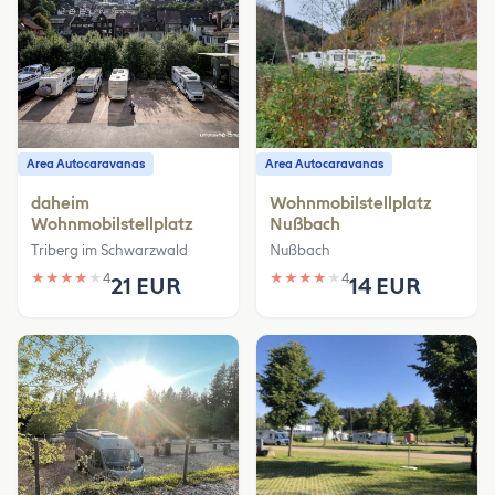
Area Autocaravanas
Area Autocaravanas
daheim
Wohnmobilstellplatz
Wohnmobilstellplatz
Nußbach
Triberg im Schwarzwald
Nußbach
★
★
★
★
★
4
★
★
★
★
★
4
21 EUR
14 EUR