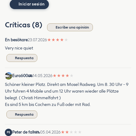
Iniciar sesión
Críticas (8)
Escribe una opinión
En besökare
23.07.2026
★
★
★
★
★
Very nice quiet
Respuesta
Eura600
14.05.2026
★
★
★
★
★
Schöner kleiner Platz. Direkt am Mosel Radweg. Um 8. 30 Uhr - 9
Uhr fuhren 4 Mobile und um 12 Uhr waren wieder alle Plätze
belegt. ( Christi Himmelfahrt )
Es sind 5 km bis Cochem zu Fuß oder mit Rad.
Respuesta
Peter de falk
05.04.2026
★
★
★
★
★
PE