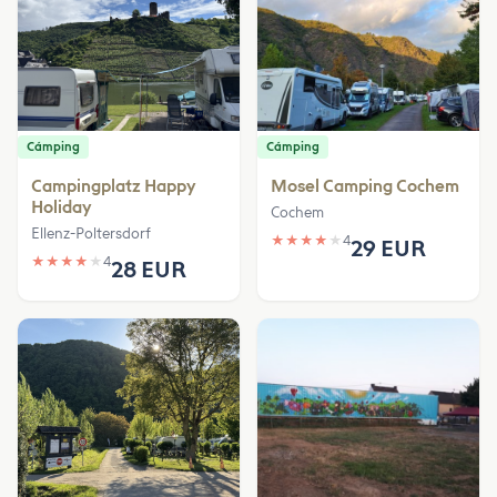
Cámping
Cámping
Campingplatz Happy
Mosel Camping Cochem
Holiday
Cochem
Ellenz-Poltersdorf
★
★
★
★
★
4
29 EUR
★
★
★
★
★
4
28 EUR