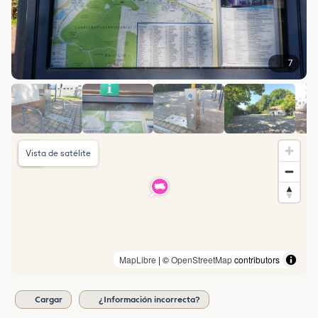
7
Vista de satélite
MapLibre
| ©
OpenStreetMap
contributors
Cargar
¿Información incorrecta?