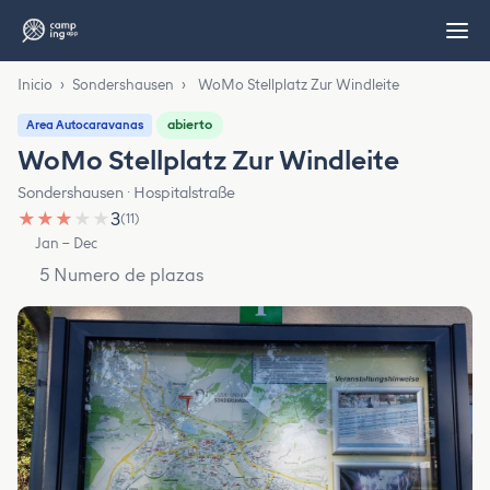
Inicio
›
Sondershausen
›
WoMo Stellplatz Zur Windleite
abierto
Area Autocaravanas
WoMo Stellplatz Zur Windleite
Sondershausen · Hospitalstraße
★
★
★
★
★
3
(11)
Jan – Dec
5 Numero de plazas