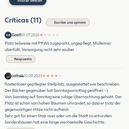
Iniciar sesión
Críticas (11)
Escribe una opinión
Gast1
01.07.2026
★
★
★
★
★
GA
Platz teilweise mit PKWs zugeparkt, ungepflegt, Mülleimer
überfüllt, Versorgung nicht sehr sauber
Respuesta
cath
10.09.2023
★
★
★
★
★
Kostenloser gepflegter Stellplatz; ausgestattet wie beschrieben.
Der Bäcker gegenüber hat Sonntagvormittag geöffnet :-)
Von Samstag auf Sonntag eine ruhige Übernachtung gehabt. Der
Platz ist schön von hohen Bäumen umrandet, so dass er trotz der
gegenwärtigen Hitze nicht aufheizt.
Sehr gut für einen Stop over oder um die Stadt zu erkunden.
Sondershausen hat eine lange wechselvolle Geschichte.