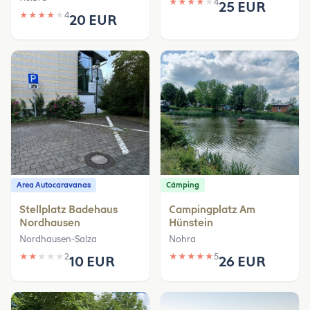
★
★
★
★
★
4
25 EUR
★
★
★
★
★
4
20 EUR
Area Autocaravanas
Cámping
Stellplatz Badehaus
Campingplatz Am
Nordhausen
Hünstein
Nordhausen-Salza
Nohra
★
★
★
★
★
2
★
★
★
★
★
5
10 EUR
26 EUR