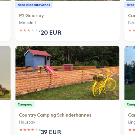
Area Autocaravanas
Area
P2 Geierlay
Ca
Mörsdorf
Kir
★
★
★
★
★
3
★
20 EUR
Cámping
Cám
Country Camping Schinderhannes
Ca
Hausbay
Lin
★
★
★
★
★
4
★
39 EUR