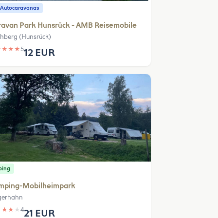
 Autocaravanas
ravan Park Hunsrück - AMB Reisemobile
chberg (Hunsrück)
★
★
★
★
5
12 EUR
ping
mping-Mobilheimpark
gerhahn
★
★
★
★
4
21 EUR