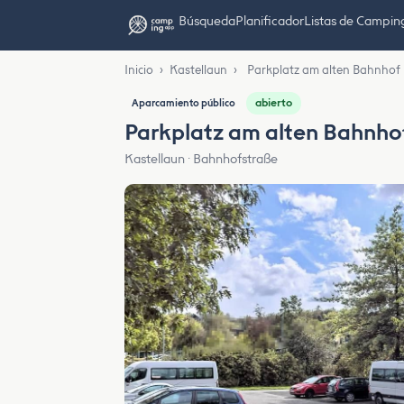
Búsqueda
Planificador
Listas de Campin
Inicio
›
Kastellaun
›
Parkplatz am alten Bahnhof
abierto
Aparcamiento público
Parkplatz am alten Bahnho
Kastellaun · Bahnhofstraße