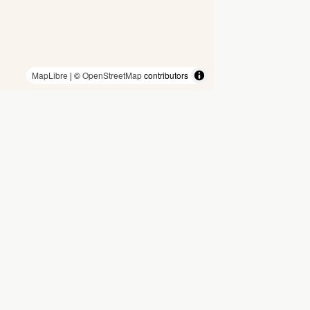
MapLibre
| ©
OpenStreetMap
contributors