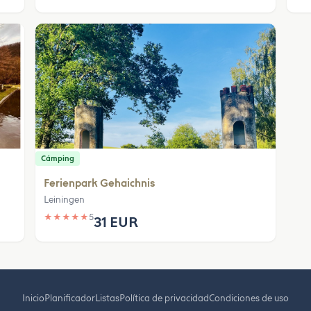
Cámping
Ferienpark Gehaichnis
Leiningen
★
★
★
★
★
5
31 EUR
Inicio
Planificador
Listas
Política de privacidad
Condiciones de uso