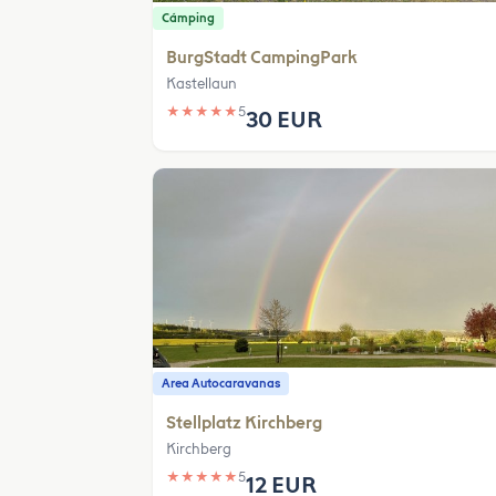
Cámping
BurgStadt CampingPark
Kastellaun
★
★
★
★
★
5
30 EUR
Area Autocaravanas
Stellplatz Kirchberg
Kirchberg
★
★
★
★
★
5
12 EUR