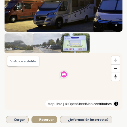
4
Vista de satélite
MapLibre
| ©
OpenStreetMap
contributors
Cargar
Reservar
¿Información incorrecta?