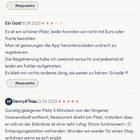
Respuesta
Ein Gast
18.09.2025
★
★
★
★
★
Es ist ein schöner Platz, leider konnten wir nicht mit Euro oder
Karte bezahlen.
Man ist gezwungen die App herunterzuladen und sich zu
registrieren.
Die Registrierung habe ich zweimal versucht und jedesmal ist
leider ein Fehler aufgetreten.
Es blieb mir nichts anderes übrig, als weiter zu fahren. Schade !!!
Respuesta
Denny#76
22.06.2025
★
★
★
★
★
DE
Günstig gelegener Platz 5 Minutem von der Singener
Innenenstadt entfernt, Restaurant direkt am Platz, trotzdem dass
er nah an der Bahnlinie ist ist er sehr ruhig. Strom funktioniert i. O.
Entsprgungsstation vorhanden. Würden wir wieder für einen Stop
anfahren wenn es sich ergibt.