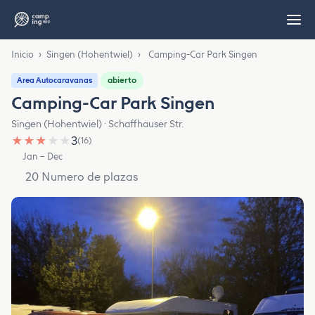
Inicio
›
Singen (Hohentwiel)
›
Camping-Car Park Singen
abierto
Area Autocaravanas
Camping-Car Park Singen
Singen (Hohentwiel) · Schaffhauser Str.
★
★
★
★
★
3
(16)
Jan – Dec
20 Numero de plazas