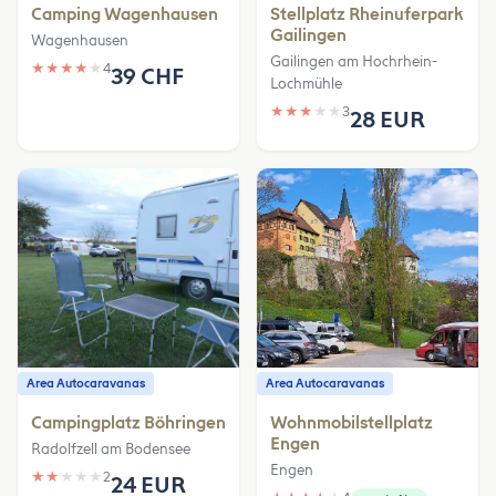
Camping Wagenhausen
Stellplatz Rheinuferpark
Gailingen
Wagenhausen
Gailingen am Hochrhein-
★
★
★
★
★
4
39 CHF
Lochmühle
★
★
★
★
★
3
28 EUR
Area Autocaravanas
Area Autocaravanas
Campingplatz Böhringen
Wohnmobilstellplatz
Engen
Radolfzell am Bodensee
Engen
★
★
★
★
★
2
24 EUR