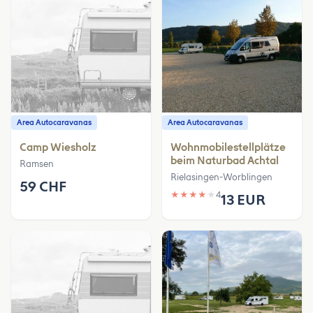
Area Autocaravanas
Area Autocaravanas
Camp Wiesholz
Wohnmobilestellplätze
beim Naturbad Achtal
Ramsen
Rielasingen-Worblingen
59 CHF
★
★
★
★
★
4
13 EUR