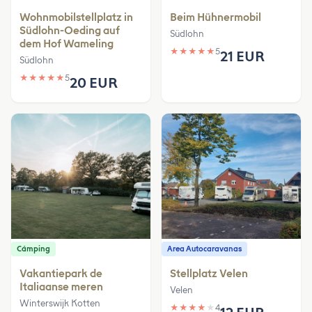
Wohnmobilstellplatz in
Beim Hühnermobil
Südlohn-Oeding auf
Südlohn
dem Hof Wameling
★
★
★
★
★
5
21 EUR
Südlohn
★
★
★
★
★
5
20 EUR
Cámping
Area Autocaravanas
Vakantiepark de
Stellplatz Velen
Italiaanse meren
Velen
Winterswijk Kotten
★
★
★
★
★
4