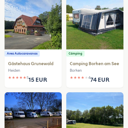
Area Autocaravanas
Cámping
Gästehaus Grunewald
Camping Borken am See
Heiden
Borken
★
★
★
★
★
5
★
★
★
★
★
4
15 EUR
74 EUR