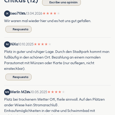
Críticas (12)
Escribe una opinión
Ixeo710
13.04.2026
★
★
★
★
★
IX
Wir waren mal wieder hier und es hat uns gut gefallen.
Respuesta
NiXa
10.10.2025
★
★
★
★
★
NI
Platz in guter und ruhiger Lage. Durch den Stadtpark kommt man
fußläufig in den schönen Ort. Bezahlung an einem normalen
Parautomat mit Münzen oder Karte (nur auflegen, nicht
einsteckbar).
Respuesta
Merlin MZ
10.05.2025
★
★
★
★
★
ME
Platz bei trockenem Wetter OK, Keile sinnvoll. Auf den Plätzen
ander Wiese kein Stromanschluß .
Einkaufsmöglichkeiten in der nähe und Schwimmbad mit