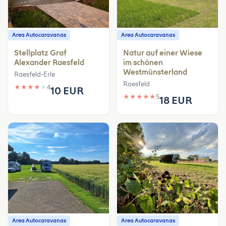
Area Autocaravanas
Area Autocaravanas
Stellplatz Graf
Natur auf einer Wiese
Alexander Raesfeld
im schönen
Westmünsterland
Raesfeld-Erle
Raesfeld
★
★
★
★
★
4
10 EUR
★
★
★
★
★
5
18 EUR
Area Autocaravanas
Area Autocaravanas