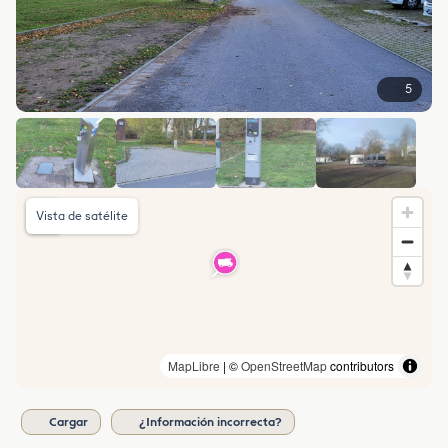
5
Vista de satélite
MapLibre
| ©
OpenStreetMap
contributors
Cargar
¿Información incorrecta?