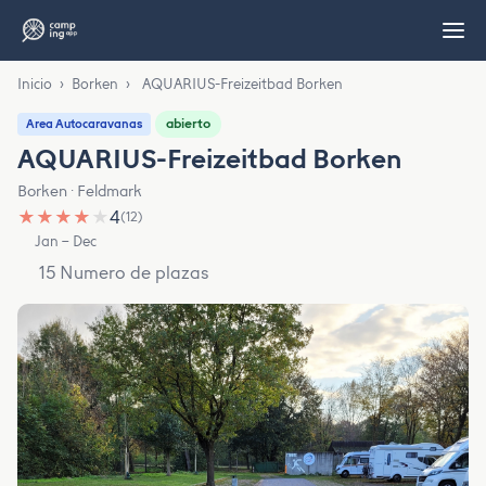
Inicio
›
Borken
›
AQUARIUS-Freizeitbad Borken
abierto
Area Autocaravanas
AQUARIUS-Freizeitbad Borken
Borken · Feldmark
★
★
★
★
★
4
(12)
Jan – Dec
15 Numero de plazas