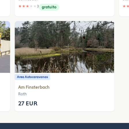
★
★
★
★
★
3
★
gratuito
Area Autocaravanas
Am Finsterbach
Roth
27 EUR