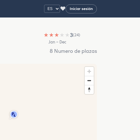
♥
Iniciar sesión
★
★
★
★
★
3
(24)
Jan – Dec
8 Numero de plazas