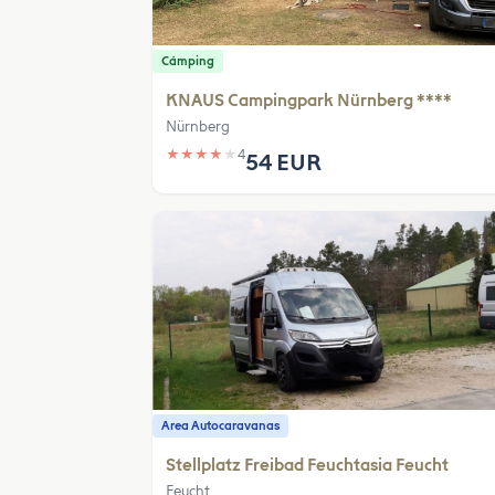
Cámping
KNAUS Campingpark Nürnberg ****
Nürnberg
★
★
★
★
★
4
54 EUR
Area Autocaravanas
Stellplatz Freibad Feuchtasia Feucht
Feucht