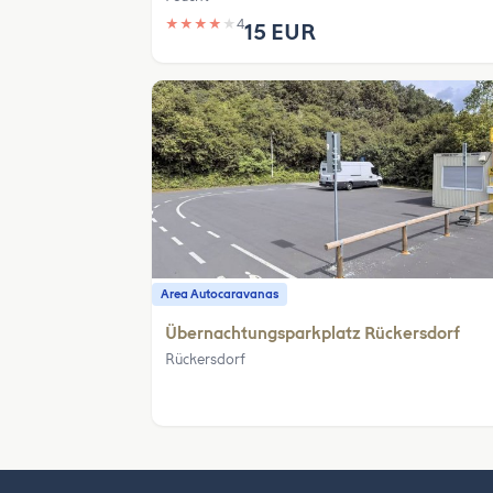
★
★
★
★
★
4
15 EUR
Area Autocaravanas
Übernachtungsparkplatz Rückersdorf
Rückersdorf