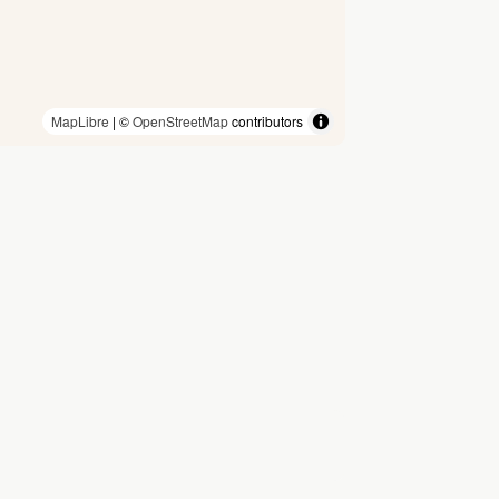
MapLibre
| ©
OpenStreetMap
contributors