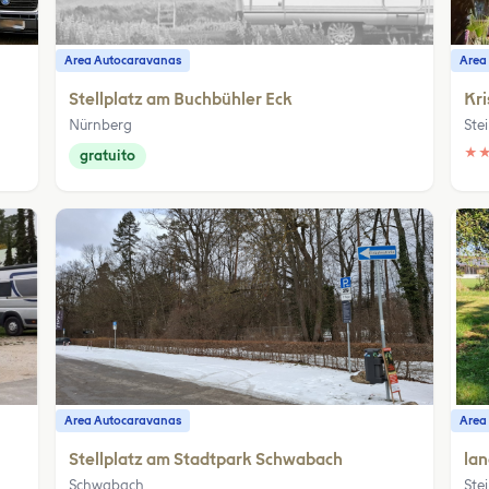
Area Autocaravanas
Area
Stellplatz am Buchbühler Eck
Kri
Nürnberg
Ste
★
gratuito
Area Autocaravanas
Area
Stellplatz am Stadtpark Schwabach
lan
Schwabach
Ste