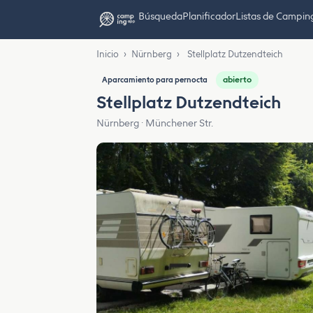
Búsqueda
Planificador
Listas de Campin
Inicio
›
Nürnberg
›
Stellplatz Dutzendteich
abierto
Aparcamiento para pernocta
Stellplatz Dutzendteich
Nürnberg · Münchener Str.