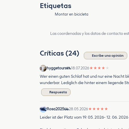
Etiquetas
Montar en bicicleta
Las coordenadas y los datos de contacto est
Críticas (24)
Escribe una opinión
hyggetours
18.07.2026
★
★
★
★
★
Wer einen guten Schlaf hat und nur eine Nacht bl
wunderbar. Lediglich die hinter einem liegende St
Respuesta
Rosa2025
28.05.2026
★
★
★
★
★
Leider ist der Platz vom 19. 05. 2026- 12. 06. 20