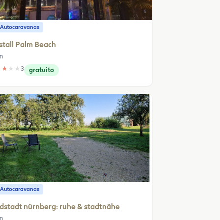
 Autocaravanas
stall Palm Beach
in
★
★
★
★
3
gratuito
 Autocaravanas
dstadt nürnberg: ruhe & stadtnähe
in