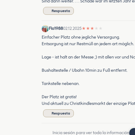
Sind dann weiter. . . . Schade war im letzten Jahr
Respuesta
Flo1988
02.12.2025
★
★
★
★
★
Einfacher Platz ohne jegliche Versorgung.
Entsorgung ist nur Restmüll an jedem art möglich.
Lage - ist halt an der Messe ;) mit allen vor und Na
Bushaltestelle / Ubahn 10min zu Fuß entfernt.
Tankstelle nebenan.
Der Platz ist gratis!
Und aktuell zu Christkindlesmarkt der einzige Pl
Respuesta
Inicia sesión para ver toda la información