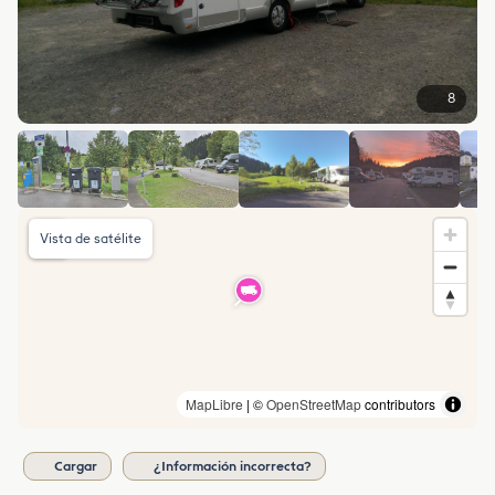
8
Vista de satélite
MapLibre
| ©
OpenStreetMap
contributors
Cargar
¿Información incorrecta?