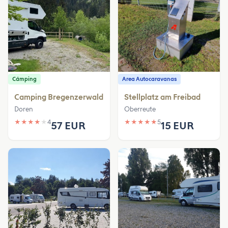
Cámping
Area Autocaravanas
Camping Bregenzerwald
Stellplatz am Freibad
Doren
Oberreute
★
★
★
★
★
4
★
★
★
★
★
5
57 EUR
15 EUR