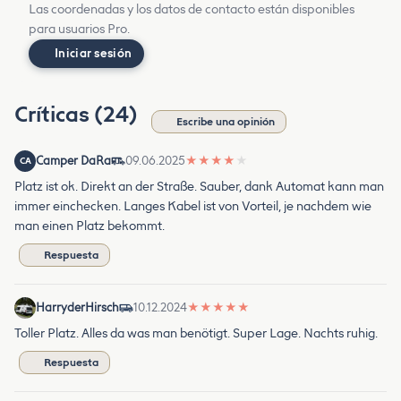
Las coordenadas y los datos de contacto están disponibles
para usuarios Pro.
Iniciar sesión
Críticas (24)
Escribe una opinión
Camper DaRa
09.06.2025
★
★
★
★
★
CA
Platz ist ok. Direkt an der Straße. Sauber, dank Automat kann man
immer einchecken. Langes Kabel ist von Vorteil, je nachdem wie
man einen Platz bekommt.
Respuesta
HarryderHirsch
10.12.2024
★
★
★
★
★
Toller Platz. Alles da was man benötigt. Super Lage. Nachts ruhig.
Respuesta