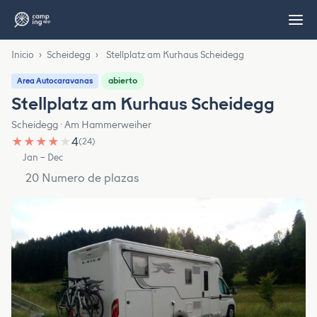
Inicio
›
Scheidegg
›
Stellplatz am Kurhaus Scheidegg
abierto
Area Autocaravanas
Stellplatz am Kurhaus Scheidegg
Scheidegg · Am Hammerweiher
★
★
★
★
★
4
(24)
Jan – Dec
20 Numero de plazas