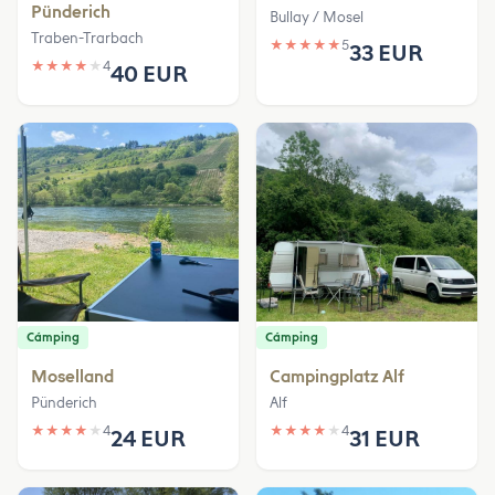
Pünderich
Bullay / Mosel
Traben-Trarbach
★
★
★
★
★
5
33 EUR
★
★
★
★
★
4
40 EUR
Cámping
Cámping
Moselland
Campingplatz Alf
Pünderich
Alf
★
★
★
★
★
4
★
★
★
★
★
4
24 EUR
31 EUR