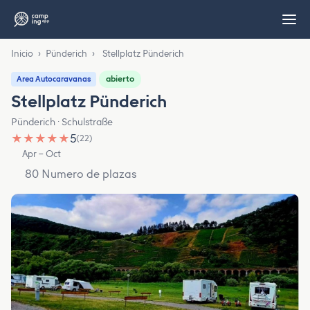
Inicio
›
Pünderich
›
Stellplatz Pünderich
abierto
Area Autocaravanas
Stellplatz Pünderich
Pünderich · Schulstraße
★
★
★
★
★
5
(22)
Apr – Oct
80 Numero de plazas