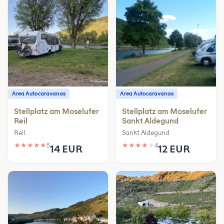
Area Autocaravanas
Area Autocaravanas
Stellplatz am Moselufer
Stellplatz am Moselufer
Reil
Sankt Aldegund
Reil
Sankt Aldegund
★
★
★
★
★
5
★
★
★
★
★
4
14 EUR
12 EUR