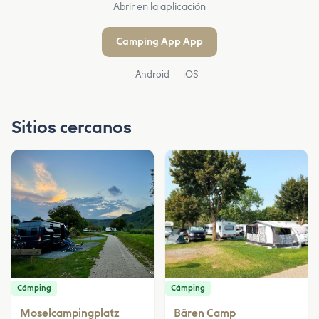
Abrir en la aplicación
Camping App App
Android
iOS
Sitios cercanos
Cámping
Cámping
Moselcampingplatz
Bären Camp