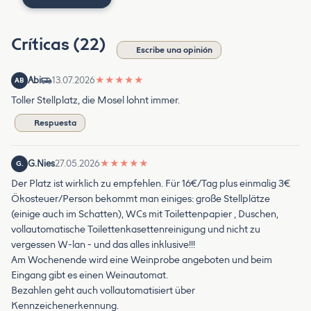
Críticas (22)
Escribe una opinión
Abi
13.07.2026
★
★
★
★
★
AB
Toller Stellplatz, die Mosel lohnt immer.
Respuesta
G.Nies
27.05.2026
★
★
★
★
★
G.
Der Platz ist wirklich zu empfehlen. Für 16€/Tag plus einmalig 3€
Ökosteuer/Person bekommt man einiges: große Stellplätze
(einige auch im Schatten), WCs mit Toilettenpapier , Duschen,
vollautomatische Toilettenkasettenreinigung und nicht zu
vergessen W-lan - und das alles inklusive!!!
Am Wochenende wird eine Weinprobe angeboten und beim
Eingang gibt es einen Weinautomat.
Bezahlen geht auch vollautomatisiert über
Kennzeichenerkennung.