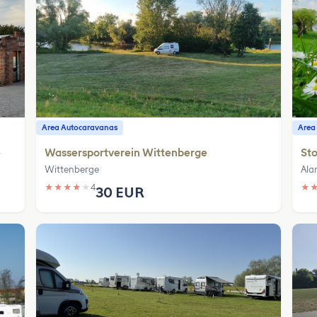
Area Autocaravanas
Area
e
Wassersportverein Wittenberge
St
Wittenberge
Ala
★
★
★
★
★
4
★
30 EUR