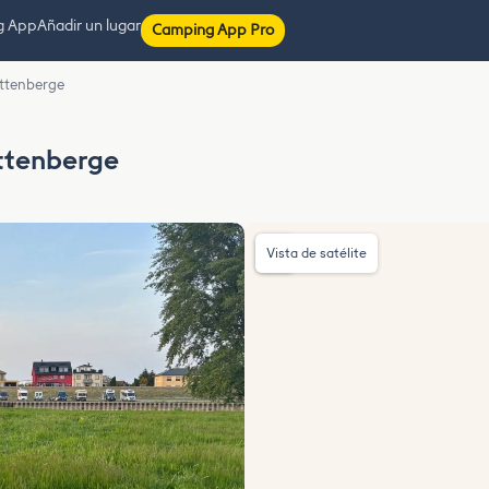
g App
Añadir un lugar
Camping App Pro
ittenberge
ttenberge
Vista de satélite