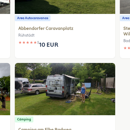
Area Autocaravanas
Area
Abbendorfer Caravanplatz
Ste
Wi
Rühstädt
Bad
★
★
★
★
★
5
10 EUR
★
Cámping
Camping am Elbe Radweg