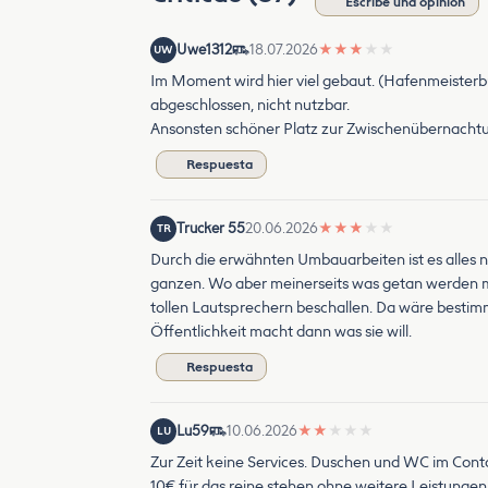
Escribe una opinión
Uwe1312
18.07.2026
★
★
★
★
★
UW
Im Moment wird hier viel gebaut. (Hafenmeisterbü
abgeschlossen, nicht nutzbar.
Ansonsten schöner Platz zur Zwischenübernacht
Respuesta
Trucker 55
20.06.2026
★
★
★
★
★
TR
Durch die erwähnten Umbauarbeiten ist es alles n
ganzen. Wo aber meinerseits was getan werden mus
tollen Lautsprechern beschallen. Da wäre bestim
Öffentlichkeit macht dann was sie will.
Respuesta
Lu59
10.06.2026
★
★
★
★
★
LU
Zur Zeit keine Services. Duschen und WC im Conta
10€ für das reine stehen ohne weitere Leistungen i