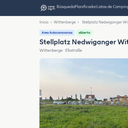
Búsqueda
Planificador
Listas de Campin
Inicio
›
Wittenberge
›
Stellplatz Nedwiganger W
abierto
Area Autocaravanas
Stellplatz Nedwiganger Wi
Wittenberge · Elbstraße