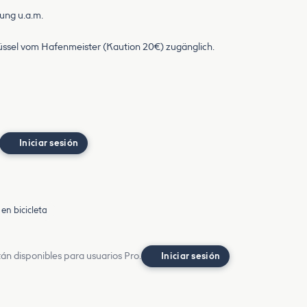
ung u.a.m.
üssel vom Hafenmeister (Kaution 20€) zugänglich.
Iniciar sesión
en bicicleta
án disponibles para usuarios Pro.
Iniciar sesión