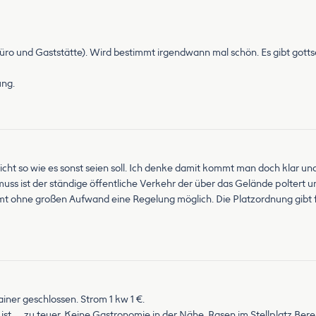
ro und Gaststätte). Wird bestimmt irgendwann mal schön. Es gibt gotts
ung.
icht so wie es sonst seien soll. Ich denke damit kommt man doch klar u
s ist der ständige öffentliche Verkehr der über das Gelände poltert u
mt ohne großen Aufwand eine Regelung möglich. Die Platzordnung gibt 
iner geschlossen. Strom 1 kw 1 €.
st. . . zu teuer. Keine Gastronomie in der Nähe. Rasen im Stellplatz Bere