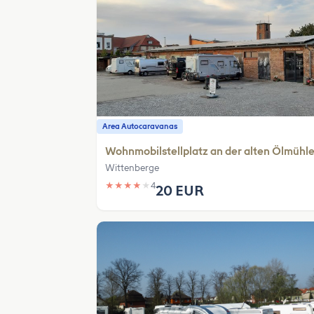
Area Autocaravanas
Wohnmobilstellplatz an der alten Ölmühl
Wittenberge
★
★
★
★
★
4
20 EUR