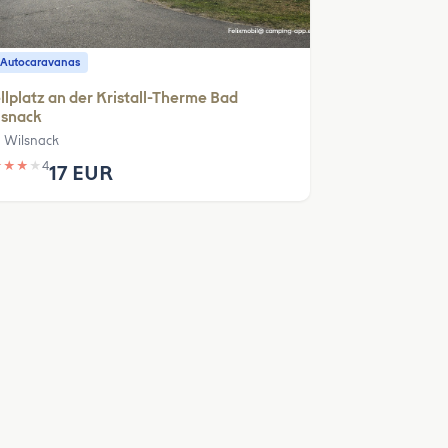
 Autocaravanas
llplatz an der Kristall-Therme Bad
lsnack
 Wilsnack
★
★
★
★
4
17 EUR