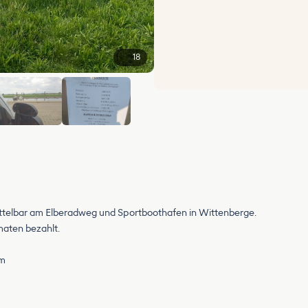
18
+12
ttelbar am Elberadweg und Sportboothafen in Wittenberge.
aten bezahlt.
um