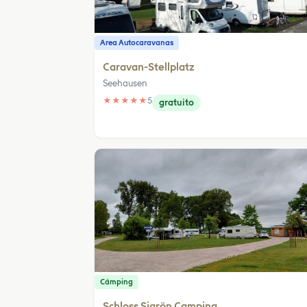
Area Autocaravanas
Caravan-Stellplatz
Seehausen
★
★
★
★
★
5
gratuito
Cámping
Schloss Sigrön Camping