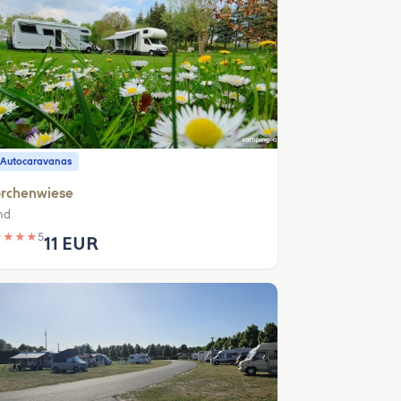
 Autocaravanas
orchenwiese
nd
★
★
★
★
5
11 EUR