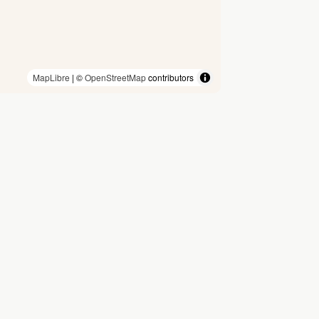
MapLibre
| ©
OpenStreetMap
contributors