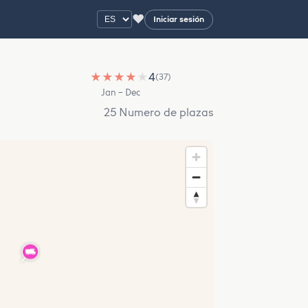
♥
Iniciar sesión
★
★
★
★
★
4
(37)
Jan – Dec
25 Numero de plazas