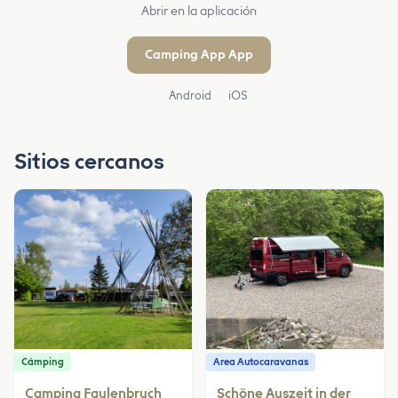
Abrir en la aplicación
Camping App App
Android
iOS
Sitios cercanos
Cámping
Area Autocaravanas
Camping Faulenbruch
Schöne Auszeit in der