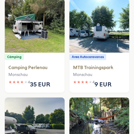
Cámping
Area Autocaravanas
Camping Perlenau
MTB Trainingspark
Monschau
Monschau
★
★
★
★
★
4
★
★
★
★
★
4
35 EUR
9 EUR