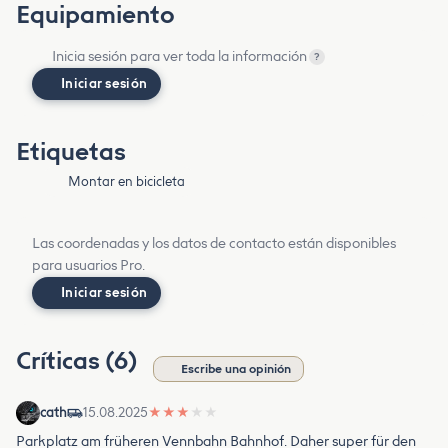
Equipamiento
Inicia sesión para ver toda la información
?
Iniciar sesión
Etiquetas
Montar en bicicleta
Las coordenadas y los datos de contacto están disponibles
para usuarios Pro.
Iniciar sesión
Críticas (6)
Escribe una opinión
cath
15.08.2025
★
★
★
★
★
Parkplatz am früheren Vennbahn Bahnhof. Daher super für den