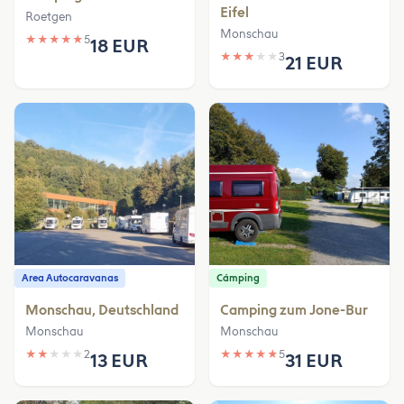
Eifel
Roetgen
Monschau
★
★
★
★
★
5
18 EUR
★
★
★
★
★
3
21 EUR
Area Autocaravanas
Cámping
Monschau, Deutschland
Camping zum Jone-Bur
Monschau
Monschau
★
★
★
★
★
2
★
★
★
★
★
5
13 EUR
31 EUR