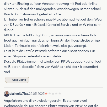
direkten Einstieg auf den Vennbahnradweg mit Rad oder Inline
Skates. Auch auf den umliegenden Wanderwegen ist man schnell.
Durch Baumstämme abgeteilte Plätze.
Ich habe hier früher schon einige Male übernachtet auf dem Weg
von DE zurück nach Brüssel. Keinerlei Service und im Winter sehr
dunkel.
ABER: Therme fußläufig 500m, wo man, wenn man freundlich
fragt auch einfach nur duschen kann. An der Hauptstraße einige
Läden, Tankstelle ebenfalls nicht weit, also gut versorgt.
Es ist laut, die Straße ist stark befahren auch spät abends. Für
einen Stopover jedenfalls zu empfehlen.
Dass die Plätze immer mal wieder von PKWs zugeparkt sind, liegt
m. E. daran, dass die Plätze von WoMos nicht stark frequentiert
sind.
Respuesta
dschmitz71
22.05.2025
★
★
★
★
★
Angefahren und direkt wieder gedreht. Es standen zwei
Wohnmobile da. Die anderen Plätze waren von PKW belegt die