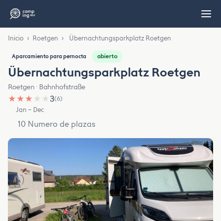
Inicio
›
Roetgen
›
Übernachtungsparkplatz Roetgen
abierto
Aparcamiento para pernocta
Übernachtungsparkplatz Roetgen
Roetgen · Bahnhofstraße
★
★
★
★
★
3
(6)
Jan – Dec
10 Numero de plazas