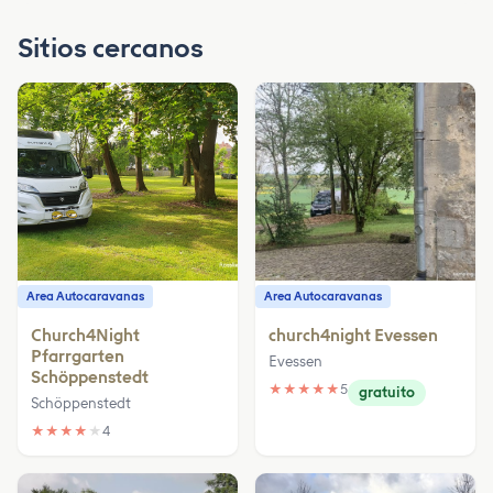
Sitios cercanos
Area Autocaravanas
Area Autocaravanas
Church4Night
church4night Evessen
Pfarrgarten
Evessen
Schöppenstedt
★
★
★
★
★
5
gratuito
Schöppenstedt
★
★
★
★
★
4