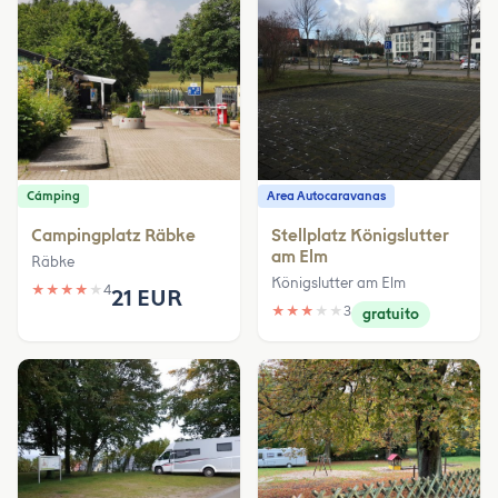
Cámping
Area Autocaravanas
Campingplatz Räbke
Stellplatz Königslutter
am Elm
Räbke
Königslutter am Elm
★
★
★
★
★
4
21 EUR
★
★
★
★
★
3
gratuito