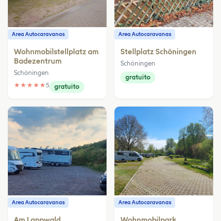
Area Autocaravanas
Area Autocaravanas
Wohnmobilstellplatz am
Stellplatz Schöningen
Badezentrum
Schöningen
Schöningen
gratuito
★
★
★
★
★
5
gratuito
Area Autocaravanas
Area Autocaravanas
Am Lappwald
Wohnmobilpark