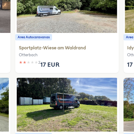
Area Autocaravanas
Area
Sportplatz-Wiese am Waldrand
Idy
Otterbach
Ott
★
★
★
★
★
2
17 EUR
17