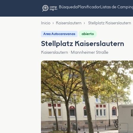
Búsqueda
Planificador
Listas de Campin
Inicio
›
Kaiserslautern
›
Stellplatz Kaiserslautern
abierto
Area Autocaravanas
Stellplatz Kaiserslautern
Kaiserslautern · Mannheimer Straße