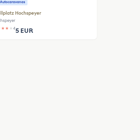
 Autocaravanas
llplatz Hochspeyer
hspeyer
★
★
★
★
4
5 EUR