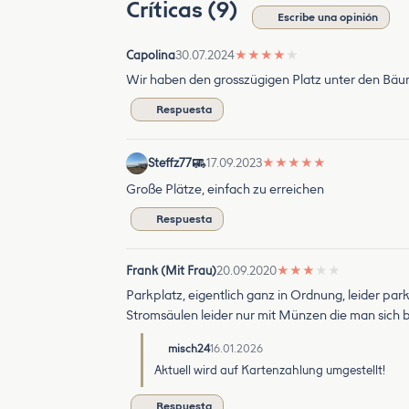
Críticas (9)
Escribe una opinión
Capolina
30.07.2024
★
★
★
★
★
Wir haben den grosszügigen Platz unter den Bäu
Respuesta
Steffz77
17.09.2023
★
★
★
★
★
Große Plätze, einfach zu erreichen
Respuesta
Frank (Mit Frau)
20.09.2020
★
★
★
★
★
Parkplatz, eigentlich ganz in Ordnung, leider pa
Stromsäulen leider nur mit Münzen die man sich 
misch24
16.01.2026
Aktuell wird auf Kartenzahlung umgestellt!
Respuesta