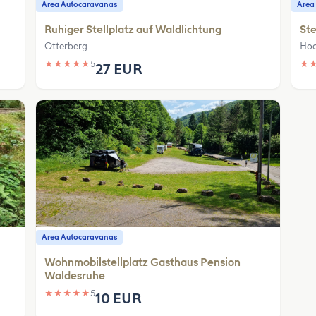
Area Autocaravanas
Area
Ruhiger Stellplatz auf Waldlichtung
Ste
Otterberg
Hoc
★
★
★
★
★
5
★
27 EUR
Area Autocaravanas
Wohnmobilstellplatz Gasthaus Pension
Waldesruhe
★
★
★
★
★
5
10 EUR