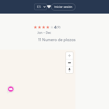
♥
Iniciar sesión
★
★
★
★
★
4
(9)
Jan – Dec
11 Numero de plazas