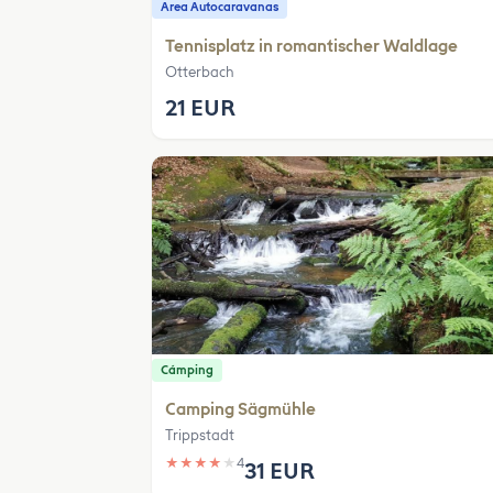
Area Autocaravanas
Tennisplatz in romantischer Waldlage
Otterbach
21 EUR
Cámping
Camping Sägmühle
Trippstadt
★
★
★
★
★
4
31 EUR