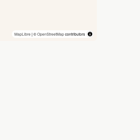
MapLibre
| ©
OpenStreetMap
contributors