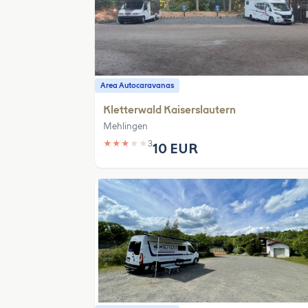
Area Autocaravanas
Kletterwald Kaiserslautern
Mehlingen
★
★
★
★
★
3
10 EUR