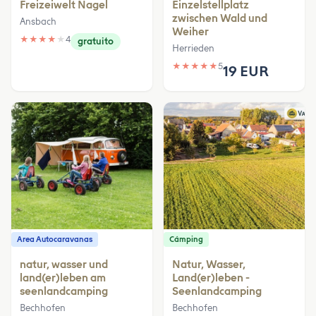
Freizeiwelt Nagel
Einzelstellplatz
zwischen Wald und
Ansbach
Weiher
★
★
★
★
★
4
gratuito
Herrieden
★
★
★
★
★
5
19 EUR
Area Autocaravanas
Cámping
natur, wasser und
Natur, Wasser,
land(er)leben am
Land(er)leben -
seenlandcamping
Seenlandcamping
Bechhofen
Bechhofen