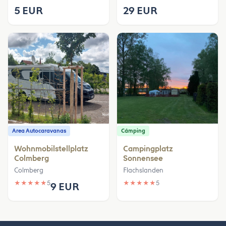
5 EUR
29 EUR
Area Autocaravanas
Cámping
Wohnmobilstellplatz
Campingplatz
Colmberg
Sonnensee
Colmberg
Flachslanden
★
★
★
★
★
5
★
★
★
★
★
5
9 EUR