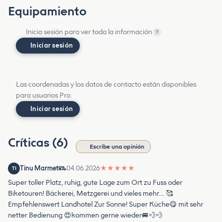
Equipamiento
Inicia sesión para ver toda la información
?
Iniciar sesión
Las coordenadas y los datos de contacto están disponibles
para usuarios Pro.
Iniciar sesión
Críticas (6)
Escribe una opinión
Tinu Marmet
04.06.2026
★
★
★
★
★
TI
Super toller Platz, ruhig, gute Lage zum Ort zu Fuss oder
Biketouren! Bäckerei, Metzgerei und vieles mehr…. 🥰
Empfehlenswert Landhotel Zur Sonne! Super Küche😋 mit sehr
netter Bedienung 😍kommen gerne wieder🚐💨💨