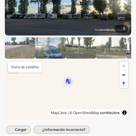
8
Vista de satélite
MapLibre
| ©
OpenStreetMap
contributors
Cargar
¿Información incorrecta?