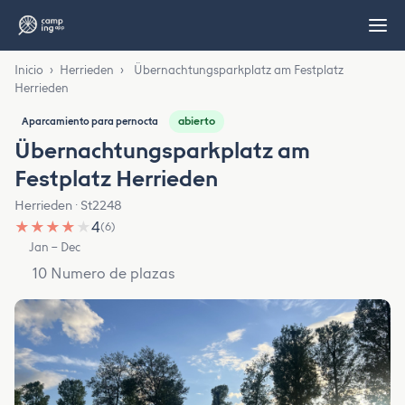
Inicio
›
Herrieden
›
Übernachtungsparkplatz am Festplatz
Herrieden
abierto
Aparcamiento para pernocta
Übernachtungsparkplatz am
Festplatz Herrieden
Herrieden · St2248
★
★
★
★
★
4
(6)
Jan – Dec
10 Numero de plazas