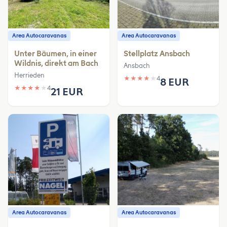
Area Autocaravanas
Area Autocaravanas
Unter Bäumen, in einer
Stellplatz Ansbach
Wildnis, direkt am Bach
Ansbach
Herrieden
★
★
★
★
★
4
8 EUR
★
★
★
★
★
4
21 EUR
Area Autocaravanas
Area Autocaravanas