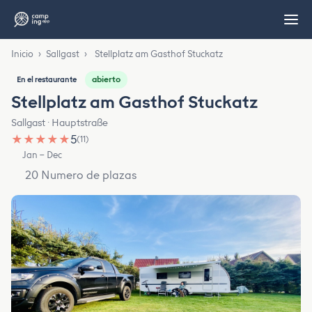
Inicio
›
Sallgast
›
Stellplatz am Gasthof Stuckatz
abierto
En el restaurante
Stellplatz am Gasthof Stuckatz
Sallgast · Hauptstraße
★
★
★
★
★
5
(11)
Jan – Dec
20 Numero de plazas