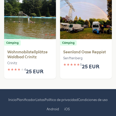
Cámping
Cámping
Wohnmobilstellplätze
Seenland Oase Reppist
Waldbad Crinitz
Senftenberg
Crinitz
★
★
★
★
★
5
25 EUR
★
★
★
★
★
4
25 EUR
Inicio
Planificador
Listas
Política de privacidad
Condiciones de uso
Android
iOS