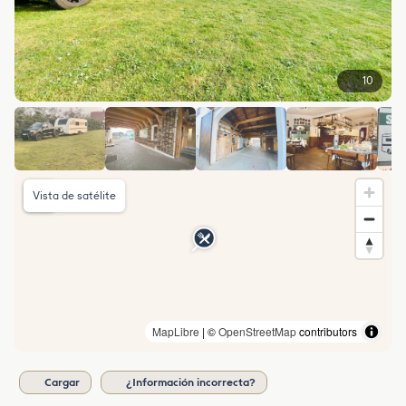
10
Vista de satélite
MapLibre
| ©
OpenStreetMap
contributors
Cargar
¿Información incorrecta?