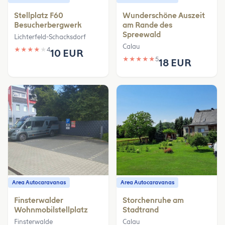
Stellplatz F60
Wunderschöne Auszeit
Besucherbergwerk
am Rande des
Spreewald
Lichterfeld-Schacksdorf
Calau
★
★
★
★
★
4
10 EUR
★
★
★
★
★
5
18 EUR
Area Autocaravanas
Area Autocaravanas
Finsterwalder
Storchenruhe am
Wohnmobilstellplatz
Stadtrand
Finsterwalde
Calau