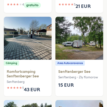
★
★
★
★
★
4
★
★
★
★
★
5
gratuito
21 EUR
Cámping
Area Autocaravanas
Komfortcamping
Senftenberger See
Senftenberger See
Senftenberg - Zły Komorow
Senftenberg
15 EUR
★
★
★
★
★
5
43 EUR