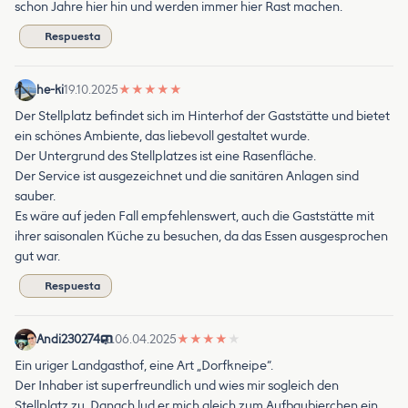
schon Jahre hier hin und werden immer hier Rast machen.
Respuesta
he-ki
19.10.2025
★
★
★
★
★
Der Stellplatz befindet sich im Hinterhof der Gaststätte und bietet
ein schönes Ambiente, das liebevoll gestaltet wurde.
Der Untergrund des Stellplatzes ist eine Rasenfläche.
Der Service ist ausgezeichnet und die sanitären Anlagen sind
sauber.
Es wäre auf jeden Fall empfehlenswert, auch die Gaststätte mit
ihrer saisonalen Küche zu besuchen, da das Essen ausgesprochen
gut war.
Respuesta
Andi230274
06.04.2025
★
★
★
★
★
Ein uriger Landgasthof, eine Art „Dorfkneipe“.
Der Inhaber ist superfreundlich und wies mir sogleich den
Stellplatz zu. Danach lud er mich gleich zum Aufbaubierchen ein,