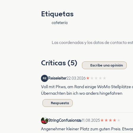
Etiquetas
cafetería
Las coordenadas y los datos de contacto est
Críticas (5)
Escribe una opinión
Reiseleiter
22.03.2026
★
★
★
★
★
RE
Voll mit Pkws, am Rand einige WoMo Stellplätze
Übernachten bin ich wo anders hingefahren
Respuesta
StringConfusion
11.08.2025
★
★
★
★
★
Angenehmer kleiner Platz zum guten Preis. Etwa