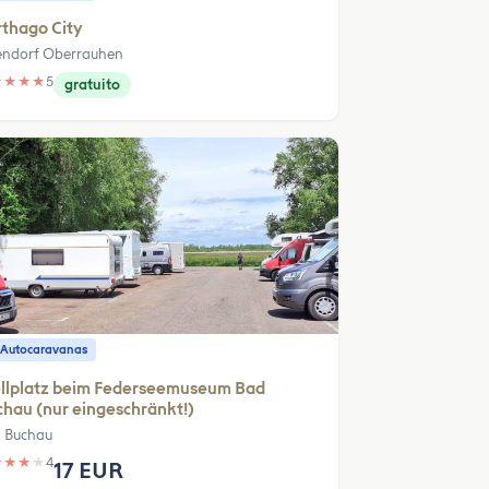
thago City
endorf Oberrauhen
★
★
★
★
5
gratuito
 Autocaravanas
ellplatz beim Federseemuseum Bad
hau (nur eingeschränkt!)
 Buchau
★
★
★
★
4
17 EUR