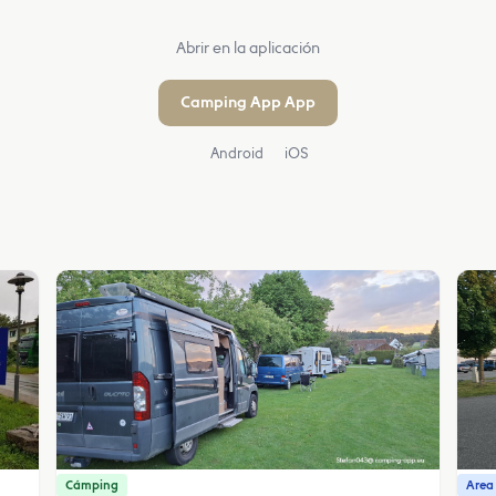
Abrir en la aplicación
Camping App App
Android
iOS
Cámping
Area