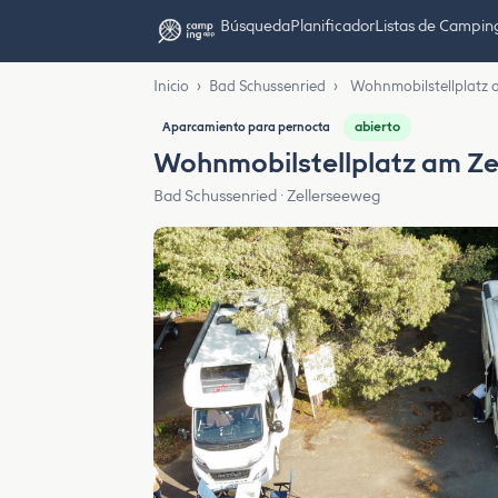
Búsqueda
Planificador
Listas de Campin
Inicio
›
Bad Schussenried
›
Wohnmobilstellplatz a
abierto
Aparcamiento para pernocta
Wohnmobilstellplatz am Ze
Bad Schussenried · Zellerseeweg