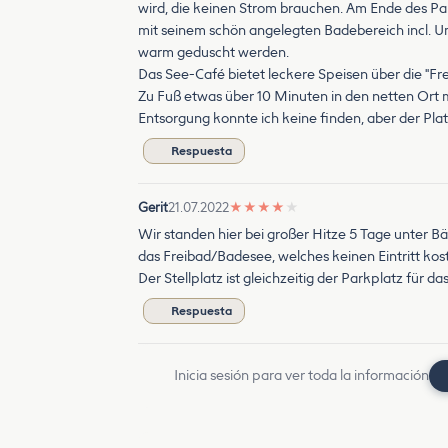
wird, die keinen Strom brauchen. Am Ende des Par
mit seinem schön angelegten Badebereich incl. U
warm geduscht werden.
Das See-Café bietet leckere Speisen über die "F
Zu Fuß etwas über 10 Minuten in den netten Ort 
Entsorgung konnte ich keine finden, aber der Pla
Respuesta
Gerit
21.07.2022
★
★
★
★
★
Wir standen hier bei großer Hitze 5 Tage unter Bä
das Freibad/Badesee, welches keinen Eintritt kost
Der Stellplatz ist gleichzeitig der Parkplatz für da
Respuesta
Inicia sesión para ver toda la información