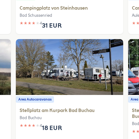
Campingplatz von Steinhausen
Car
Bad Schussenried
Aul
★
★
★
★
★
4
★
31 EUR
Area Autocaravanas
Area
Stellplatz am Kurpark Bad Buchau
St
Buc
Bad Buchau
Bad
★
★
★
★
★
4
18 EUR
★