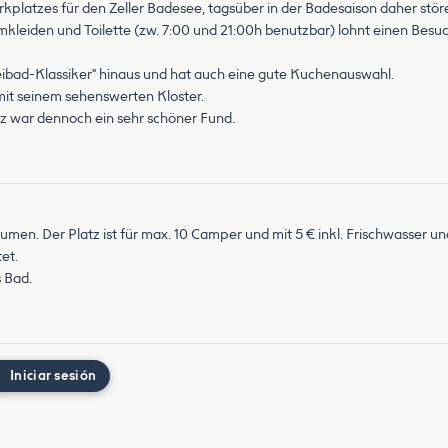
kplatzes für den Zeller Badesee, tagsüber in der Badesaison daher stör
mkleiden und Toilette (zw. 7:00 und 21:00h benutzbar) lohnt einen Bes
reibad-Klassiker" hinaus und hat auch eine gute Kuchenauswahl.
mit seinem sehenswerten Kloster.
tz war dennoch ein sehr schöner Fund.
umen. Der Platz ist für max. 10 Camper und mit 5 € inkl. Frischwasser u
et.
s Bad.
Iniciar sesión