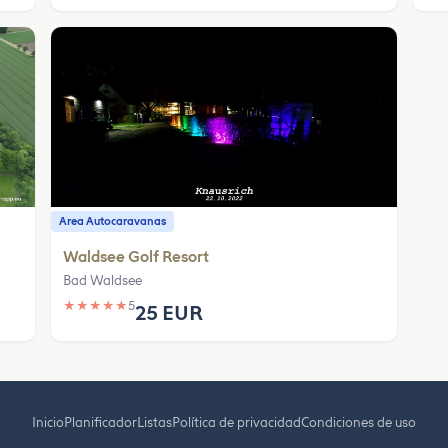
Area Autocaravanas
Waldsee Golf Resort
Bad Waldsee
★
★
★
★
★
5
25 EUR
Inicio
Planificador
Listas
Política de privacidad
Condiciones de uso