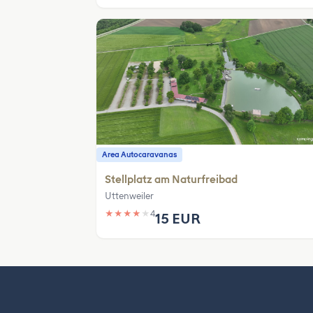
Area Autocaravanas
Stellplatz am Naturfreibad
Uttenweiler
★
★
★
★
★
4
15 EUR