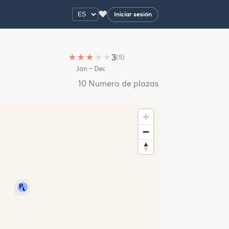
♥
Iniciar sesión
★
★
★
★
★
3
(5)
Jan – Dec
10 Numero de plazas