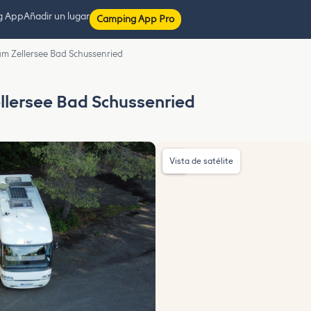
g App
Añadir un lugar
Camping App Pro
m Zellersee Bad Schussenried
llersee Bad Schussenried
Vista de satélite