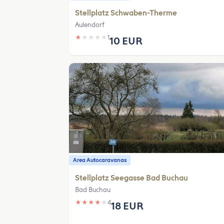
Stellplatz Schwaben-Therme
Aulendorf
★
★
★
★
★
1
10 EUR
Area Autocaravanas
Stellplatz Seegasse Bad Buchau
Bad Buchau
★
★
★
★
★
4
18 EUR