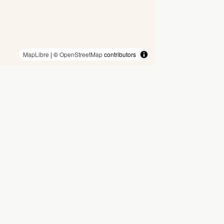
MapLibre
| ©
OpenStreetMap
contributors