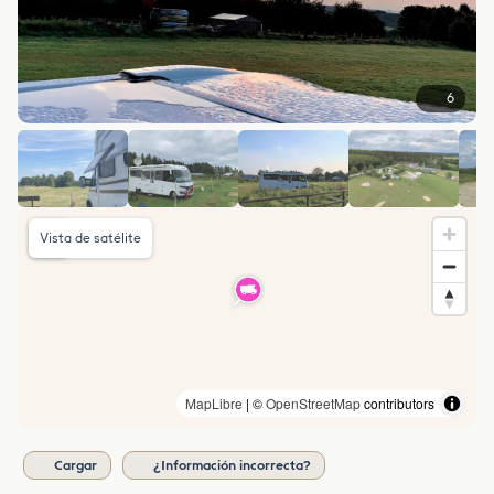
6
Vista de satélite
MapLibre
| ©
OpenStreetMap
contributors
Cargar
¿Información incorrecta?