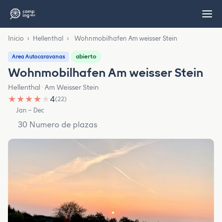
Inicio
›
Hellenthal
›
Wohnmobilhafen Am weisser Stein
abierto
Area Autocaravanas
Wohnmobilhafen Am weisser Stein
Hellenthal · Am Weisser Stein
★
★
★
★
★
4
(22)
Jan – Dec
30 Numero de plazas