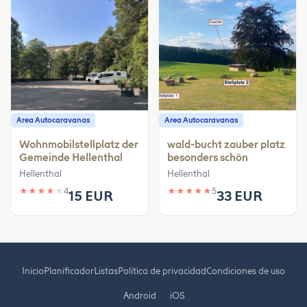
Area Autocaravanas
Area Autocaravanas
Wohnmobilstellplatz der
wald-bucht zauber platz
Gemeinde Hellenthal
besonders schön
Hellenthal
Hellenthal
★
★
★
★
★
4
★
★
★
★
★
5
15 EUR
33 EUR
Inicio
Planificador
Listas
Política de privacidad
Condiciones de uso
Android
iOS