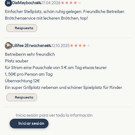
DieMeybachs
17.04.2026
★
★
★
★
★
DI
Einfacher Stellplatz, schön ruhig gelegen. Freundliche Betreiber.
Brötchenservice mit leckeren Brötchen, top!
Respuesta
Lillifee 2Erwachene
12.10.2025
★
★
★
★
★
Betreiberin sehr freundlich
Platz sauber
für Strom eine Pauschale von 5 € am Tag etwas teurer
1, 50€ pro Person am Tag
Übernachtung 12€
Ein super Grillplatz nebenan und schöner Spielplatz für Kinder
Respuesta
Inicia sesión para ver toda la información
Iniciar sesión