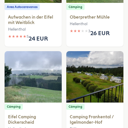
Area Autocaravanas
Cámping
Aufwachen in der Eifel
Oberprether Mühle
mit Weitblick
Hellenthal
Hellenthal
★
★
★
★
★
3
26 EUR
★
★
★
★
★
5
24 EUR
Cámping
Cámping
Eifel Camping
Camping Frankental /
Dickerscheid
Igelmonder-Hof