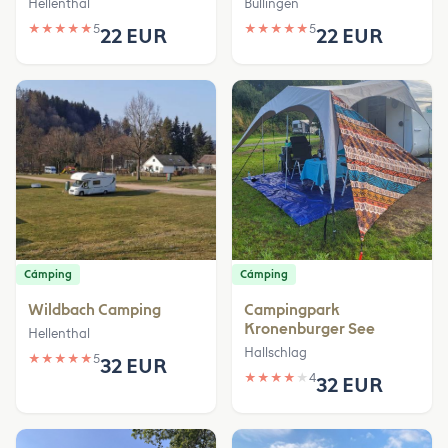
Hellenthal
Büllingen
★
★
★
★
★
5
★
★
★
★
★
5
22 EUR
22 EUR
Cámping
Cámping
Wildbach Camping
Campingpark
Kronenburger See
Hellenthal
Hallschlag
★
★
★
★
★
5
32 EUR
★
★
★
★
★
4
32 EUR