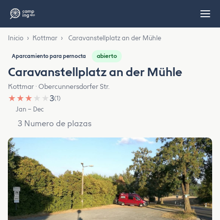
Inicio
›
Kottmar
›
Caravanstellplatz an der Mühle
abierto
Aparcamiento para pernocta
Caravanstellplatz an der Mühle
Kottmar · Obercunnersdorfer Str.
★
★
★
★
★
3
(1)
Jan – Dec
3 Numero de plazas