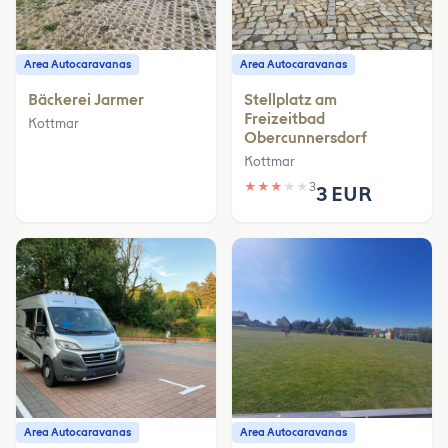
Area Autocaravanas
Area Autocaravanas
Bäckerei Jarmer
Stellplatz am
Freizeitbad
Kottmar
Obercunnersdorf
Kottmar
★
★
★
★
★
3
3 EUR
Area Autocaravanas
Area Autocaravanas