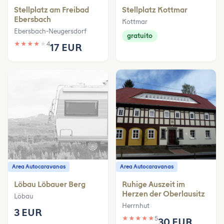
Stellplatz am Freibad
Stellplatz Kottmar
Ebersbach
Kottmar
Ebersbach-Neugersdorf
gratuito
★
★
★
★
★
4
17 EUR
Area Autocaravanas
Area Autocaravanas
Löbau Löbauer Berg
Ruhige Auszeit im
Herzen der Oberlausitz
Löbau
Herrnhut
3 EUR
★
★
★
★
★
5
30 EUR