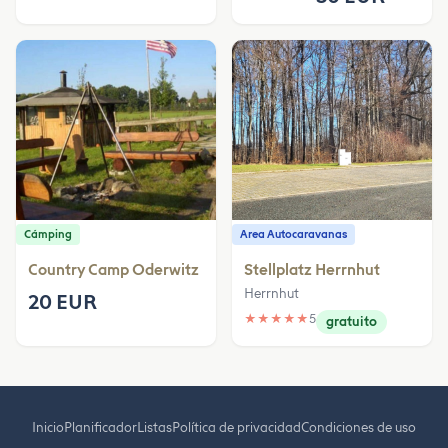
Cámping
Area Autocaravanas
Country Camp Oderwitz
Stellplatz Herrnhut
Herrnhut
20 EUR
★
★
★
★
★
5
gratuito
Inicio
Planificador
Listas
Política de privacidad
Condiciones de uso