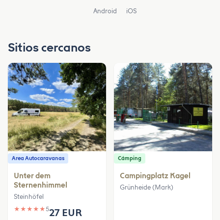
Android
iOS
Sitios cercanos
Area Autocaravanas
Cámping
Unter dem
Campingplatz Kagel
Sternenhimmel
Grünheide (Mark)
Steinhöfel
★
★
★
★
★
5
27 EUR