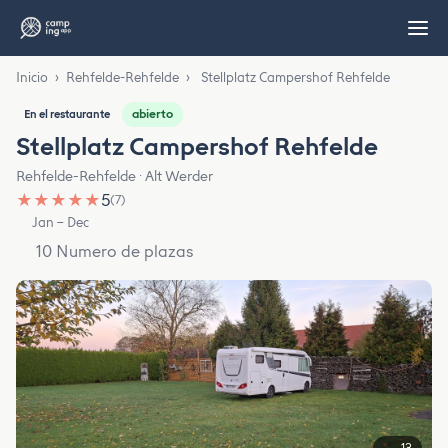
Inicio
›
Rehfelde-Rehfelde
›
Stellplatz Campershof Rehfelde
abierto
En el restaurante
Stellplatz Campershof Rehfelde
Rehfelde-Rehfelde · Alt Werder
★
★
★
★
★
5
(7)
Jan – Dec
10 Numero de plazas