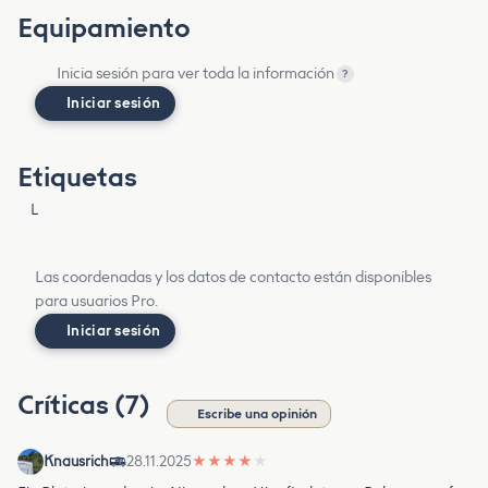
Equipamiento
Inicia sesión para ver toda la información
?
Iniciar sesión
Etiquetas
L
Las coordenadas y los datos de contacto están disponibles
para usuarios Pro.
Iniciar sesión
Críticas (7)
Escribe una opinión
Knausrich
28.11.2025
★
★
★
★
★