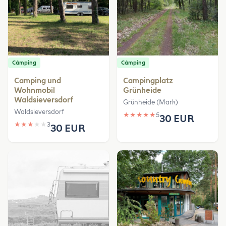
Cámping
Cámping
Camping und
Campingplatz
Wohnmobil
Grünheide
Waldsieversdorf
Grünheide (Mark)
Waldsieversdorf
★
★
★
★
★
5
30 EUR
★
★
★
★
★
3
30 EUR