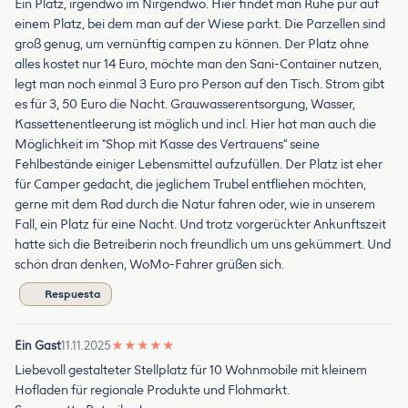
Ein Platz, irgendwo im Nirgendwo. Hier findet man Ruhe pur auf
einem Platz, bei dem man auf der Wiese parkt. Die Parzellen sind
groß genug, um vernünftig campen zu können. Der Platz ohne
alles kostet nur 14 Euro, möchte man den Sani-Container nutzen,
legt man noch einmal 3 Euro pro Person auf den Tisch. Strom gibt
es für 3, 50 Euro die Nacht. Grauwasserentsorgung, Wasser,
Kassettenentleerung ist möglich und incl. Hier hat man auch die
Möglichkeit im "Shop mit Kasse des Vertrauens" seine
Fehlbestände einiger Lebensmittel aufzufüllen. Der Platz ist eher
für Camper gedacht, die jeglichem Trubel entfliehen möchten,
gerne mit dem Rad durch die Natur fahren oder, wie in unserem
Fall, ein Platz für eine Nacht. Und trotz vorgerückter Ankunftszeit
hatte sich die Betreiberin noch freundlich um uns gekümmert. Und
schön dran denken, WoMo-Fahrer grüßen sich.
Respuesta
Ein Gast
11.11.2025
★
★
★
★
★
Liebevoll gestalteter Stellplatz für 10 Wohnmobile mit kleinem
Hofladen für regionale Produkte und Flohmarkt.