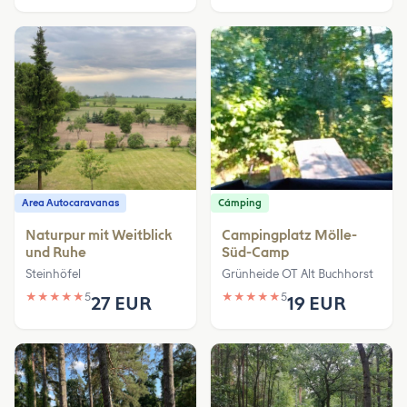
Area Autocaravanas
Cámping
Naturpur mit Weitblick
Campingplatz Mölle-
und Ruhe
Süd-Camp
Steinhöfel
Grünheide OT Alt Buchhorst
★
★
★
★
★
5
★
★
★
★
★
5
27 EUR
19 EUR