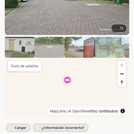
13
Vista de satélite
MapLibre
| ©
OpenStreetMap
contributors
Cargar
¿Información incorrecta?