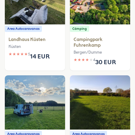
Area Autocaravanas
Cámping
Landhaus Küsten
Campingpark
Fuhrenkamp
Küsten
Bergen/Dumme
★
★
★
★
★
5
14 EUR
★
★
★
★
★
4
30 EUR
Area Autocaravanas
Area Autocaravanas