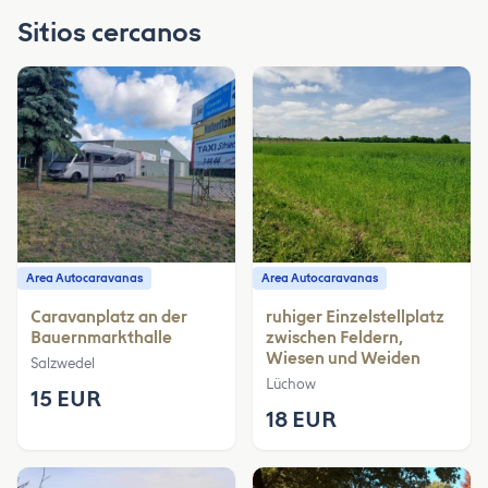
Sitios cercanos
Area Autocaravanas
Area Autocaravanas
Caravanplatz an der
ruhiger Einzelstellplatz
Bauernmarkthalle
zwischen Feldern,
Wiesen und Weiden
Salzwedel
Lüchow
15 EUR
18 EUR