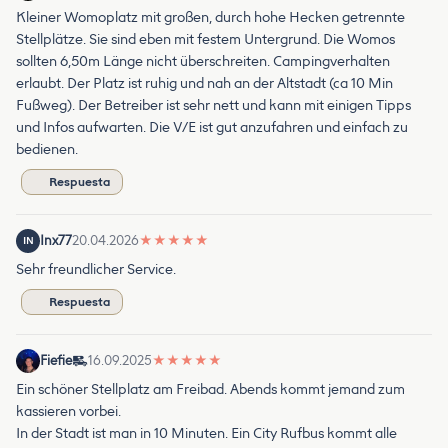
Kleiner Womoplatz mit großen, durch hohe Hecken getrennte
Stellplätze. Sie sind eben mit festem Untergrund. Die Womos
sollten 6,50m Länge nicht überschreiten. Campingverhalten
erlaubt. Der Platz ist ruhig und nah an der Altstadt (ca 10 Min
Fußweg). Der Betreiber ist sehr nett und kann mit einigen Tipps
und Infos aufwarten. Die V/E ist gut anzufahren und einfach zu
bedienen.
Respuesta
Inx77
20.04.2026
★
★
★
★
★
IN
Sehr freundlicher Service.
Respuesta
Fiefie
16.09.2025
★
★
★
★
★
Ein schöner Stellplatz am Freibad. Abends kommt jemand zum
kassieren vorbei.
In der Stadt ist man in 10 Minuten. Ein City Rufbus kommt alle