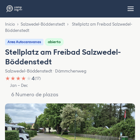
Inicio
›
Salzwedel-Böddenstedt
›
Stellplatz am Freibad Salzwedel-
Böddenstedt
abierto
Area Autocaravanas
Stellplatz am Freibad Salzwedel-
Böddenstedt
Salzwedel-Böddenstedt · Dämmchenweg
★
★
★
★
★
4
(17)
Jan – Dec
6 Numero de plazas