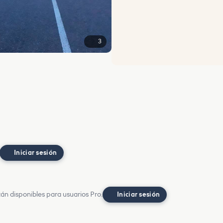
3
Iniciar sesión
án disponibles para usuarios Pro.
Iniciar sesión