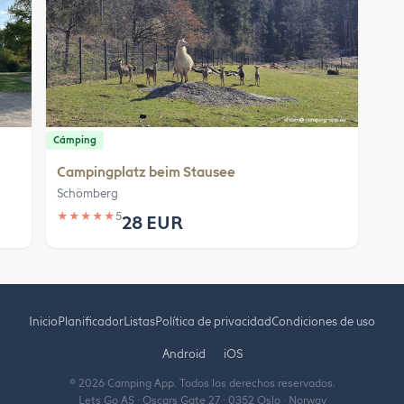
Cámping
Campingplatz beim Stausee
Schömberg
★
★
★
★
★
5
28 EUR
Inicio
Planificador
Listas
Política de privacidad
Condiciones de uso
Android
iOS
© 2026 Camping App. Todos los derechos reservados.
Lets Go AS · Oscars Gate 27 · 0352 Oslo · Norway