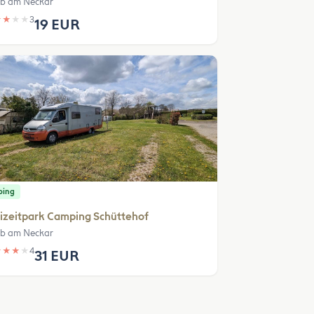
b am Neckar
★
★
★
★
3
19 EUR
ping
izeitpark Camping Schüttehof
b am Neckar
★
★
★
★
4
31 EUR