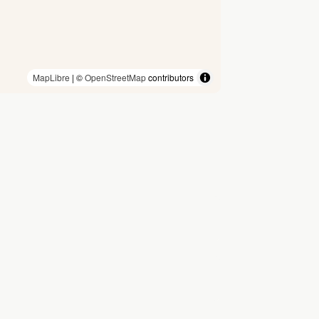
MapLibre
| ©
OpenStreetMap
contributors