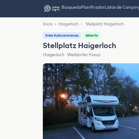
Búsqueda
Planificador
Listas de Campin
Inicio
›
Haigerloch
›
Stellplatz Haigerloch
abierto
Area Autocaravanas
Stellplatz Haigerloch
Haigerloch · Weildorfer Kreuz