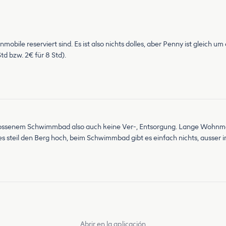
nmobile reserviert sind. Es ist also nichts dolles, aber Penny ist gleich u
td bzw. 2€ für 8 Std).
ssenem Schwimmbad also auch keine Ver-, Entsorgung. Lange Wohnmobi
es steil den Berg hoch, beim Schwimmbad gibt es einfach nichts, ausser
Abrir en la aplicación