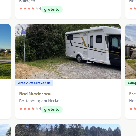
Balingen
Hor
★
★
★
★
★
4
★
gratuito
Area Autocaravanas
Cám
Bad Niedernau
Fre
Rottenburg am Neckar
Hor
★
★
★
★
★
4
★
gratuito