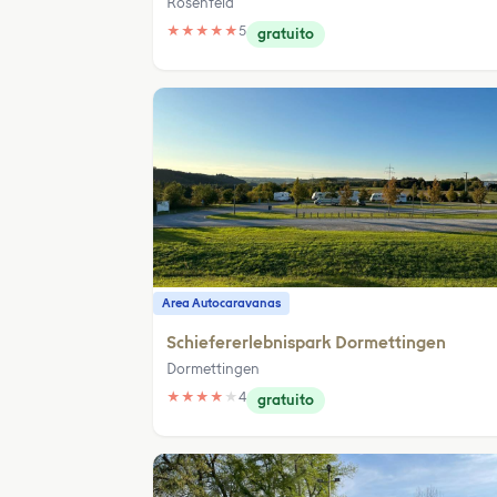
Rosenfeld
★
★
★
★
★
5
gratuito
Area Autocaravanas
Schiefererlebnispark Dormettingen
Dormettingen
★
★
★
★
★
4
gratuito