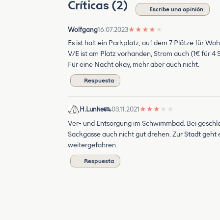
Críticas (2)
Escribe una opinión
Wolfgang
16.07.2023
★
★
★
★
★
Es ist halt ein Parkplatz, auf dem 7 Plätze für Woh
V/E ist am Platz vorhanden, Strom auch (1€ für 4 S
Für eine Nacht okay, mehr aber auch nicht.
Respuesta
H.Lunke
03.11.2021
★
★
★
★
★
Ver- und Entsorgung im Schwimmbad. Bei geschlo
Sackgasse auch nicht gut drehen. Zur Stadt geht 
weitergefahren.
Respuesta