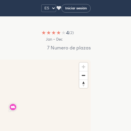
♥
Iniciar sesión
★
★
★
★
★
4
(2)
Jan – Dec
7 Numero de plazas