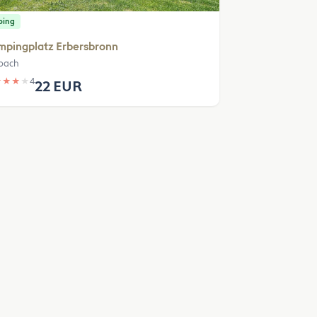
ping
mpingplatz Erbersbronn
bach
★
★
★
★
4
22 EUR