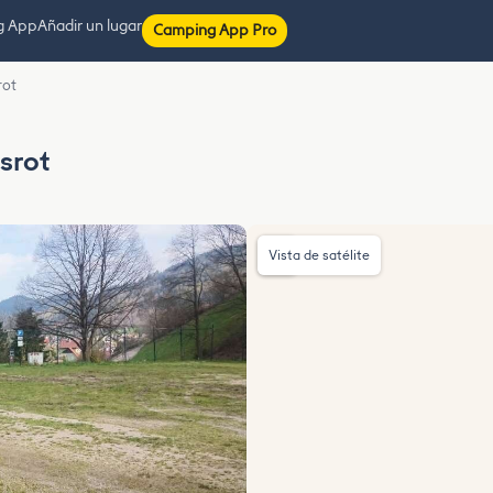
g App
Añadir un lugar
Camping App Pro
rot
srot
Vista de satélite