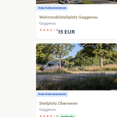
Area Autocaravanas
Wohnmobilstellplatz Gaggenau
Gaggenau
★
★
★
★
★
4
15 EUR
Area Autocaravanas
Stellplatz Oberweier
Gaggenau
★
★
★
★
★
4
gratuito