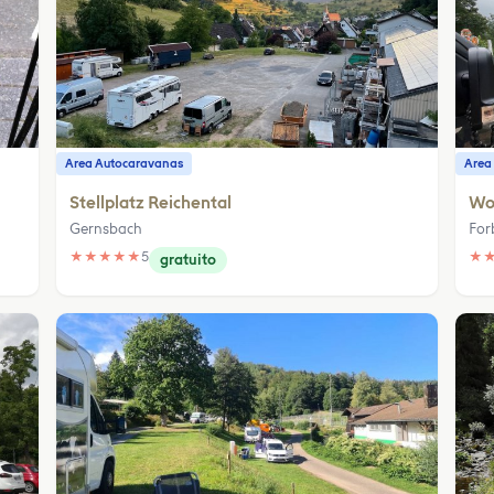
Area Autocaravanas
Area
Stellplatz Reichental
Woh
Gernsbach
For
★
★
★
★
★
5
★
gratuito