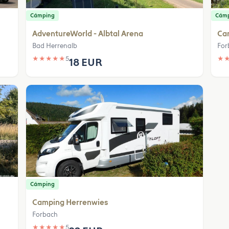
Cámping
Cám
AdventureWorld - Albtal Arena
Ca
Bad Herrenalb
For
★
★
★
★
★
5
★
18 EUR
Cámping
Camping Herrenwies
Forbach
★
★
★
★
★
5