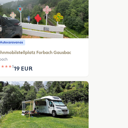
 Autocaravanas
nmobilstellplatz Forbach Gausbac
bach
★
★
★
★
5
19 EUR