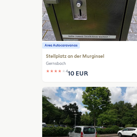
Area Autocaravanas
Stellplatz an der Murginsel
Gernsbach
★
★
★
★
★
4
10 EUR