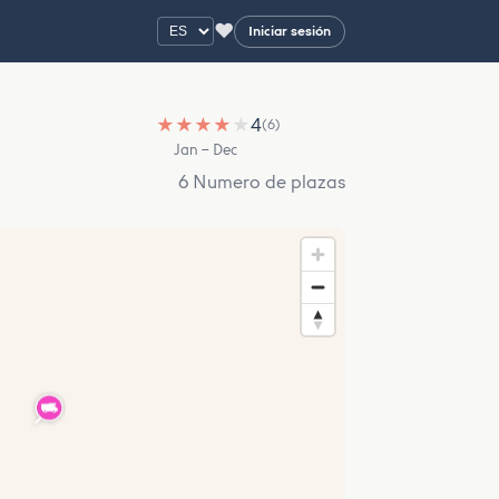
♥
Iniciar sesión
★
★
★
★
★
4
(6)
Jan – Dec
6 Numero de plazas