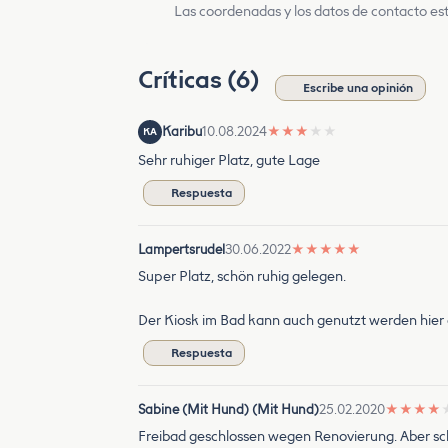
Las coordenadas y los datos de contacto est
Críticas (6)
Escribe una opinión
Karibu
10.08.2024
★
★
★
★
★
KA
Sehr ruhiger Platz, gute Lage
Respuesta
Lampertsrudel
30.06.2022
★
★
★
★
★
Super Platz, schön ruhig gelegen.
Der Kiosk im Bad kann auch genutzt werden hier g
Respuesta
Sabine (Mit Hund) (Mit Hund)
25.02.2020
★
★
★
★
Freibad geschlossen wegen Renovierung. Aber s