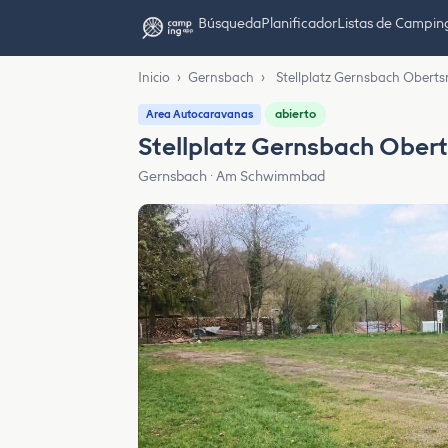
Búsqueda
Planificador
Listas de Campin
Inicio
›
Gernsbach
›
Stellplatz Gernsbach Oberts
abierto
Area Autocaravanas
Stellplatz Gernsbach Obert
Gernsbach · Am Schwimmbad