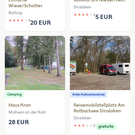
Wiese/Schotter
Dinslaken
Bottrop
★
★
★
★
★
4
5 EUR
★
★
★
★
★
4
20 EUR
Cámping
Area Autocaravanas
Haus Kron
Reisemobilstellplatz Am
Rotbachsee Dinslaken
Mülheim an der Ruhr
Dinslaken
28 EUR
★
★
★
★
★
3
gratuito