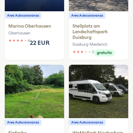
Area Autocaravanas
Area Autocaravanas
Marina Oberhausen
Stellplatz am
Landschaftspark
Oberhausen
Duisburg
★
★
★
★
★
4
22 EUR
Duisburg-Meiderich
★
★
★
★
★
3
gratuito
Area Autocaravanas
Area Autocaravanas
Einfache
WoMoPark Niederrhein