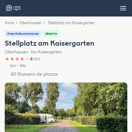
Inicio
›
Oberhausen
›
Stellplatz am Kaisergarten
abierto
Area Autocaravanas
Stellplatz am Kaisergarten
Oberhausen · Am Kaisergarten
★
★
★
★
★
4
(30)
Jan – Dec
60 Numero de plazas