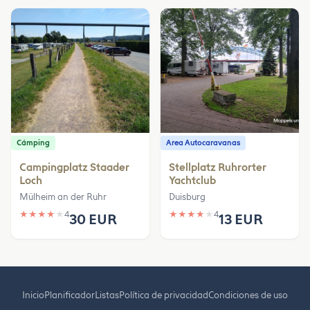
Cámping
Area Autocaravanas
Campingplatz Staader
Stellplatz Ruhrorter
Loch
Yachtclub
Mülheim an der Ruhr
Duisburg
★
★
★
★
★
4
★
★
★
★
★
4
30 EUR
13 EUR
Inicio
Planificador
Listas
Política de privacidad
Condiciones de uso