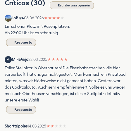
Críticas (30)
Escribe una opinión
JoKi
06.06.2026
★
★
★
★
★
Ein schöner Platz mit Rasenplätzen,
Ab 22:00 Uhr ist es sehr ruhig.
Respuesta
MikeAnja
22.03.2025
★
★
★
★
★
MI
Toller Stellplatz in Oberhausen! Die Eisenbahnstrecken, die hier
vorbei läuft, hat uns gar nicht gestört. Man kann sich ein Privatbad
mieten, was wir blöderweise nicht gemacht haben. Gestern war
das Cocktailauto . Auch sehr empfehlenswert! Sollte es uns wieder
mal nach Oberhausen verschlagen, ist dieser Stellplatz definitiv
unsere erste Wahl!
Respuesta
Shorttrippies
14.03.2025
★
★
★
★
★