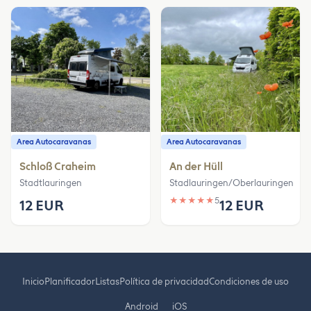
Area Autocaravanas
Area Autocaravanas
Schloß Craheim
An der Hüll
Stadtlauringen
Stadlauringen/Oberlauringen
★
★
★
★
★
5
12 EUR
12 EUR
Inicio
Planificador
Listas
Política de privacidad
Condiciones de uso
Android
iOS