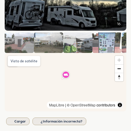
16
Vista de satélite
MapLibre
| ©
OpenStreetMap
contributors
Cargar
¿Información incorrecta?