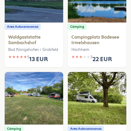
Area Autocaravanas
Cámping
Waldgaststatte
Campingplatz Badesee
Sambachshof
Irmelshausen
Bad Königshofen i. Grabfeld
Höchheim
★
★
★
★
★
5
★
★
★
★
★
3
13 EUR
22 EUR
Cámping
Area Autocaravanas