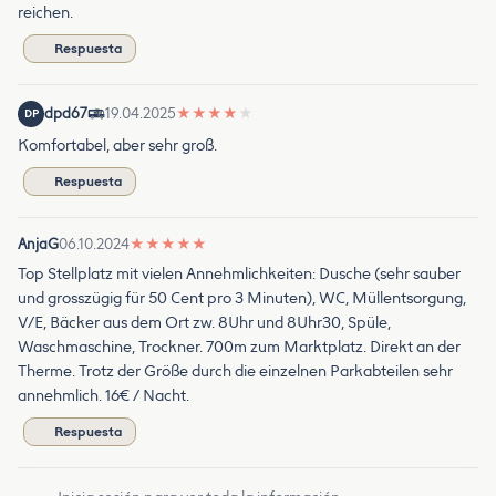
reichen.
Respuesta
dpd67
19.04.2025
★
★
★
★
★
DP
Komfortabel, aber sehr groß.
Respuesta
AnjaG
06.10.2024
★
★
★
★
★
Top Stellplatz mit vielen Annehmlichkeiten: Dusche (sehr sauber
und grosszügig für 50 Cent pro 3 Minuten), WC, Müllentsorgung,
V/E, Bäcker aus dem Ort zw. 8Uhr und 8Uhr30, Spüle,
Waschmaschine, Trockner. 700m zum Marktplatz. Direkt an der
Therme. Trotz der Größe durch die einzelnen Parkabteilen sehr
annehmlich. 16€ / Nacht.
Respuesta