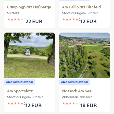
Campingplatz Haßberge
Am Grillplatz Birnfeld
Sulzfeld
Stadtlauringen/Birnfeld
★
★
★
★
★
4
★
★
★
★
★
5
22 EUR
12 EUR
Area Autocaravanas
Area Autocaravanas
Am Sportplatz
Nassach Am See
Stadtlauringen/Birnfeld
Aidhausen-Nassach
★
★
★
★
★
5
★
★
★
★
★
4
12 EUR
18 EUR