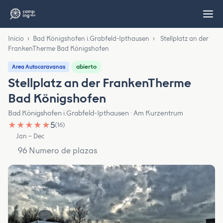
Inicio
›
Bad Königshofen i.Grabfeld-Ipthausen
›
Stellplatz an der
FrankenTherme Bad Königshofen
abierto
Area Autocaravanas
Stellplatz an der FrankenTherme
Bad Königshofen
Bad Königshofen i.Grabfeld-Ipthausen · Am Kurzentrum
★
★
★
★
★
5
(16)
Jan – Dec
96 Numero de plazas