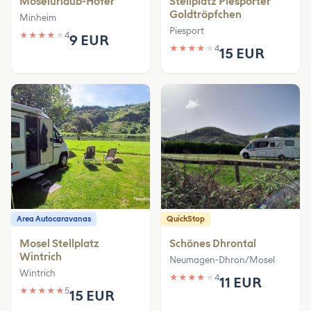
Moselurlaub-Hofer
Stellplatz Piesporter
Goldtröpfchen
Minheim
Piesport
★
★
★
★
★
4
9 EUR
★
★
★
★
★
4
15 EUR
Area Autocaravanas
QuickStop
Mosel Stellplatz
Schönes Dhrontal
Wintrich
Neumagen-Dhron/Mosel
Wintrich
★
★
★
★
★
4
11 EUR
★
★
★
★
★
5
15 EUR