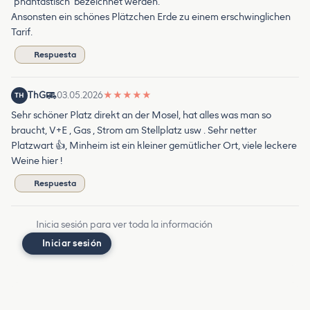
"phantastisch" bezeichnet werden.
Ansonsten ein schönes Plätzchen Erde zu einem erschwinglichen
Tarif.
Respuesta
ThG
03.05.2026
★
★
★
★
★
TH
Sehr schöner Platz direkt an der Mosel, hat alles was man so
braucht, V+E , Gas , Strom am Stellplatz usw . Sehr netter
Platzwart 👍, Minheim ist ein kleiner gemütlicher Ort, viele leckere
Weine hier !
Respuesta
Inicia sesión para ver toda la información
Iniciar sesión