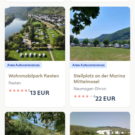
Area Autocaravanas
Area Autocaravanas
Wohnmobilpark Kesten
Stellplatz an der Marina
Mittelmosel
Kesten
Neumagen-Dhron
★
★
★
★
★
5
13 EUR
★
★
★
★
★
4
22 EUR