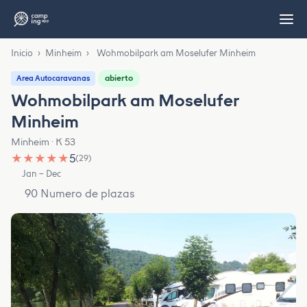
Inicio
›
Minheim
›
Wohmobilpark am Moselufer Minheim
abierto
Area Autocaravanas
Wohmobilpark am Moselufer
Minheim
Minheim · K 53
★
★
★
★
★
5
(29)
Jan – Dec
90 Numero de plazas