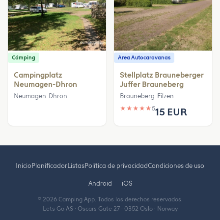
Cámping
Area Autocaravanas
Campingplatz
Stellplatz Brauneberger
Neumagen-Dhron
Juffer Brauneberg
Neumagen-Dhron
Brauneberg-Filzen
★
★
★
★
★
5
15 EUR
Inicio
Planificador
Listas
Política de privacidad
Condiciones de uso
Android
iOS
© 2026 Camping App. Todos los derechos reservados.
Lets Go AS · Oscars Gate 27 · 0352 Oslo · Norway