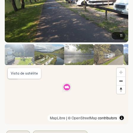
11
Vista de satélite
MapLibre
| ©
OpenStreetMap
contributors