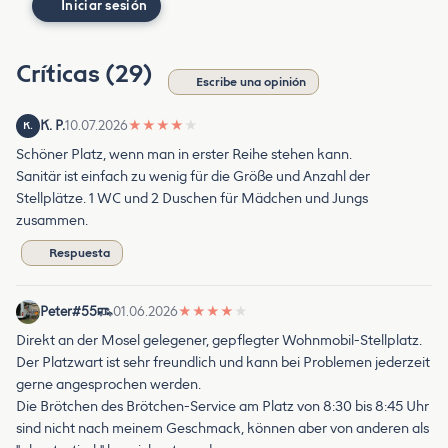
Iniciar sesión
Críticas (29)
Escribe una opinión
K. P.
10.07.2026
★
★
★
★
★
K.
Schöner Platz, wenn man in erster Reihe stehen kann.
Sanitär ist einfach zu wenig für die Größe und Anzahl der
Stellplätze. 1 WC und 2 Duschen für Mädchen und Jungs
zusammen.
Respuesta
Peter#55
01.06.2026
★
★
★
★
★
Direkt an der Mosel gelegener, gepflegter Wohnmobil-Stellplatz.
Der Platzwart ist sehr freundlich und kann bei Problemen jederzeit
gerne angesprochen werden.
Die Brötchen des Brötchen-Service am Platz von 8:30 bis 8:45 Uhr
sind nicht nach meinem Geschmack, können aber von anderen als