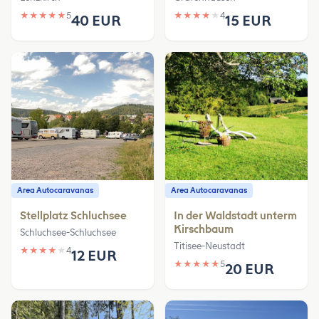
★
★
★
★
★
5
★
★
★
★
★
4
40 EUR
15 EUR
Area Autocaravanas
Area Autocaravanas
Stellplatz Schluchsee
In der Waldstadt unterm
Kirschbaum
Schluchsee-Schluchsee
Titisee-Neustadt
★
★
★
★
★
4
12 EUR
★
★
★
★
★
5
20 EUR