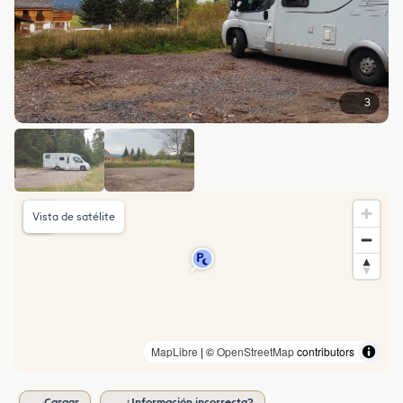
3
Vista de satélite
MapLibre
| ©
OpenStreetMap
contributors
Cargar
¿Información incorrecta?