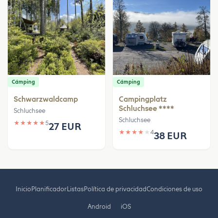
Cámping
Cámping
Schwarzwaldcamp
Campingplatz
Schluchsee ****
Schluchsee
Schluchsee
★
★
★
★
★
5
27 EUR
★
★
★
★
★
4
38 EUR
Inicio
Planificador
Listas
Política de privacidad
Condiciones de uso
Android
iOS