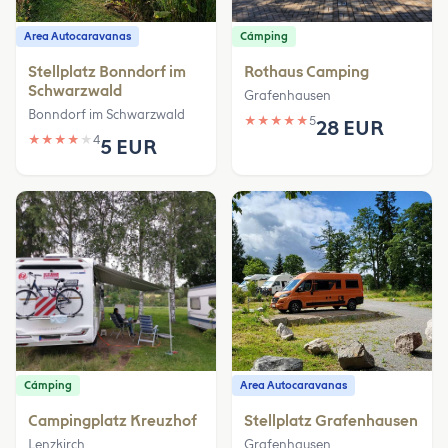
Area Autocaravanas
Cámping
Stellplatz Bonndorf im
Rothaus Camping
Schwarzwald
Grafenhausen
Bonndorf im Schwarzwald
★
★
★
★
★
5
28 EUR
★
★
★
★
★
4
5 EUR
Cámping
Area Autocaravanas
Campingplatz Kreuzhof
Stellplatz Grafenhausen
Lenzkirch
Grafenhausen