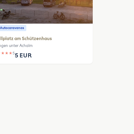
 Autocaravanas
llplatz am Schützenhaus
ngen unter Achalm
★
★
★
★
5
5 EUR