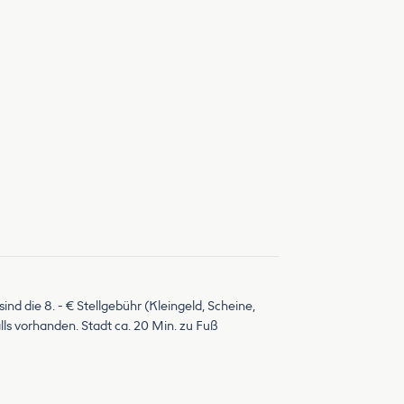
d die 8. - € Stellgebühr (Kleingeld, Scheine,
ls vorhanden. Stadt ca. 20 Min. zu Fuß