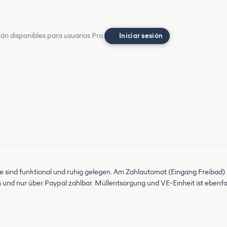
án disponibles para usuarios Pro.
Iniciar sesión
sind funktional und ruhig gelegen. Am Zahlautomat (Eingang Freibad) sin
 und nur über Paypal zahlbar. Müllentsorgung und VE-Einheit ist ebenfal