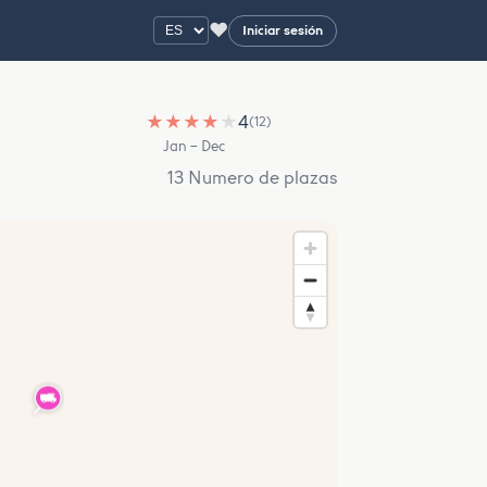
♥
Iniciar sesión
★
★
★
★
★
4
(12)
Jan – Dec
13 Numero de plazas