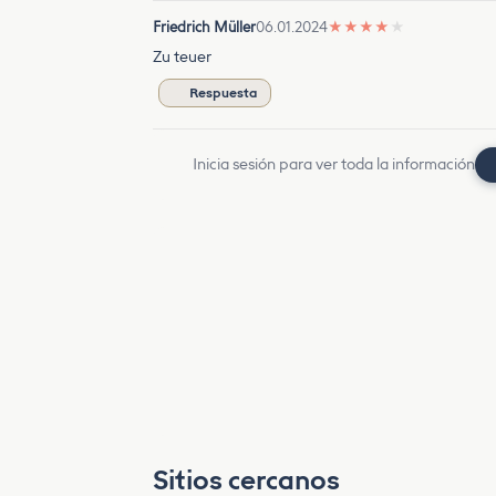
Friedrich Müller
06.01.2024
★
★
★
★
★
Zu teuer
Respuesta
Inicia sesión para ver toda la información
Sitios cercanos