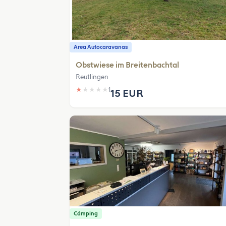
Area Autocaravanas
Obstwiese im Breitenbachtal
Reutlingen
★
★
★
★
★
1
15 EUR
Cámping