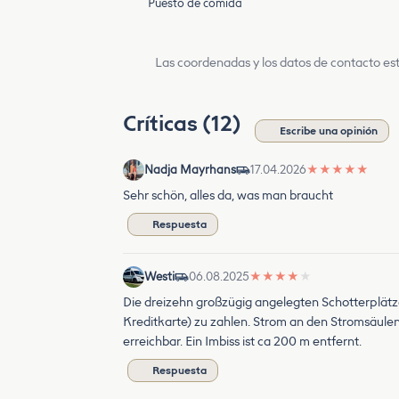
Puesto de comida
Las coordenadas y los datos de contacto est
Críticas (12)
Escribe una opinión
Nadja Mayrhans
17.04.2026
★
★
★
★
★
Sehr schön, alles da, was man braucht
Respuesta
Westi
06.08.2025
★
★
★
★
★
Die dreizehn großzügig angelegten Schotterplätze 
Kreditkarte) zu zahlen. Strom an den Stromsäulen
erreichbar. Ein Imbiss ist ca 200 m entfernt.
Respuesta