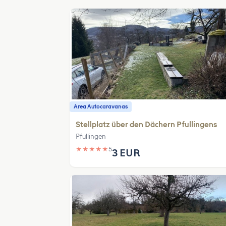
Area Autocaravanas
Stellplatz über den Dächern Pfullingens
Pfullingen
★
★
★
★
★
5
3 EUR