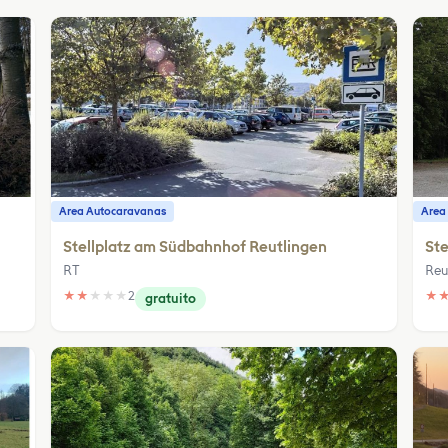
Area Autocaravanas
Area
Stellplatz am Südbahnhof Reutlingen
Ste
RT
Reu
★
★
★
★
★
2
★
gratuito