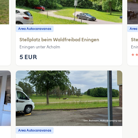
Area Autocaravanas
Area
Stellplatz beim Waldfreibad Eningen
Ste
Eningen unter Achalm
Eni
★
5 EUR
Area Autocaravanas