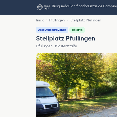
Búsqueda
Planificador
Listas de Campin
Inicio
›
Pfullingen
›
Stellplatz Pfullingen
abierto
Area Autocaravanas
Stellplatz Pfullingen
Pfullingen · Klosterstraße