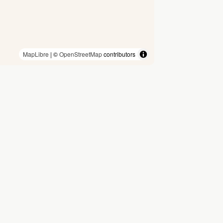
MapLibre
| ©
OpenStreetMap
contributors