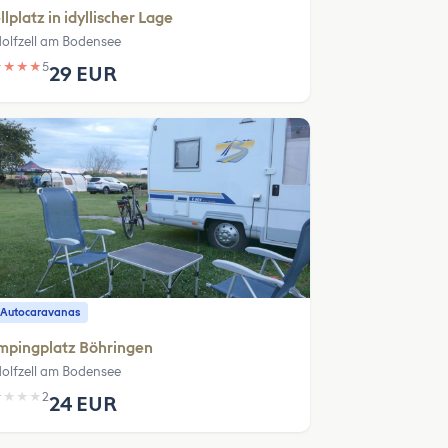
llplatz in idyllischer Lage
olfzell am Bodensee
★
★
★
★
5
29 EUR
 Autocaravanas
mpingplatz Böhringen
olfzell am Bodensee
★
★
★
★
2
24 EUR