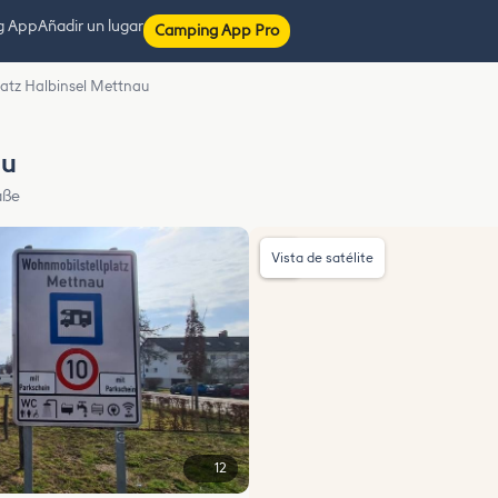
g App
Añadir un lugar
Camping App Pro
platz Halbinsel Mettnau
au
aße
Vista de satélite
12