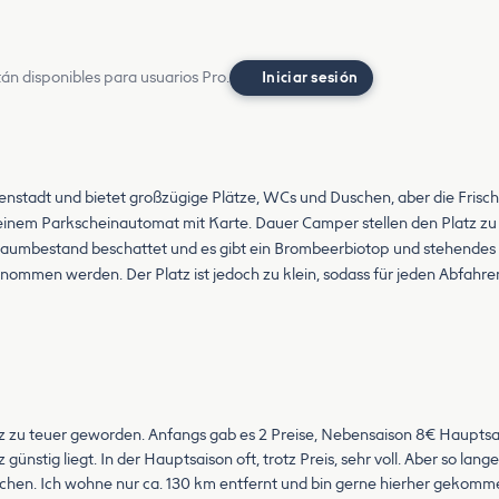
án disponibles para usuarios Pro.
Iniciar sesión
nenstadt und bietet großzügige Plätze, WCs und Duschen, aber die Frisch
inem Parkscheinautomat mit Karte. Dauer Camper stellen den Platz zu oftm
n Baumbestand beschattet und es gibt ein Brombeerbiotop und stehende
ommen werden. Der Platz ist jedoch zu klein, sodass für jeden Abfahr
latz zu teuer geworden. Anfangs gab es 2 Preise, Nebensaison 8€ Hauptsa
günstig liegt. In der Hauptsaison oft, trotz Preis, sehr voll. Aber so lang
hen. Ich wohne nur ca. 130 km entfernt und bin gerne hierher gekommen, ab