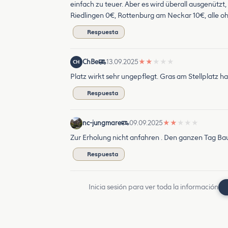
einfach zu teuer. Aber es wird überall ausgenützt
Riedlingen 0€, Rottenburg am Neckar 10€, alle oh
Respuesta
ChBe
13.09.2025
★
★
★
★
★
CH
Platz wirkt sehr ungepflegt. Gras am Stellplatz h
Respuesta
nc-jungmare
09.09.2025
★
★
★
★
★
Zur Erholung nicht anfahren . Den ganzen Tag Ba
Respuesta
Inicia sesión para ver toda la información