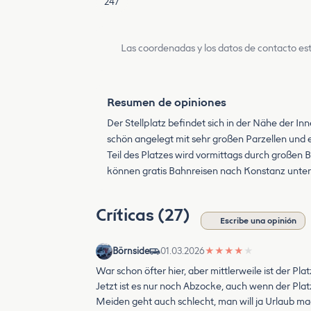
247
Las coordenadas y los datos de contacto est
Resumen de opiniones
Der Stellplatz befindet sich in der Nähe der In
schön angelegt mit sehr großen Parzellen und e
Teil des Platzes wird vormittags durch große
können gratis Bahnreisen nach Konstanz untern
Críticas (27)
Escribe una opinión
Börnside
01.03.2026
★
★
★
★
★
War schon öfter hier, aber mittlerweile ist der P
Jetzt ist es nur noch Abzocke, auch wenn der Platz 
Meiden geht auch schlecht, man will ja Urlaub mac