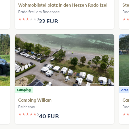
Wohmobilstellplatz in den Herzen Radolfzell
Ste
Radolfzell am Bodensee
Rad
★
★
★
★
★
3
★
22 EUR
Cámping
Area
Camping Willam
Ca
Reichenau
Rad
★
★
★
★
★
5
★
40 EUR