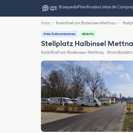
Búsqueda
Planificador
Listas de Campin
Inicio
›
Radolfzell am Bodensee-Mettnau
›
Stell
abierto
Area Autocaravanas
Stellplatz Halbinsel Mettn
Radolfzell am Bodensee-Mettnau · Strandbadstr