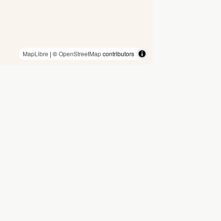
MapLibre
| ©
OpenStreetMap
contributors