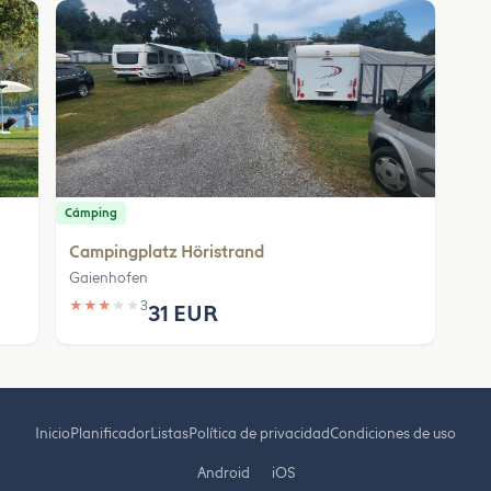
Cámping
Campingplatz Höristrand
Gaienhofen
★
★
★
★
★
3
31 EUR
Inicio
Planificador
Listas
Política de privacidad
Condiciones de uso
Android
iOS