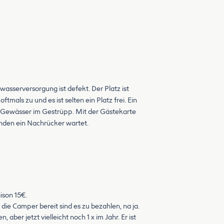
wasserversorgung ist defekt. Der Platz ist
als zu und es ist selten ein Platz frei. Ein
s Gewässer im Gestrüpp. Mit der Gästekarte
enden ein Nachrücker wartet.
ison 15€.
e die Camper bereit sind es zu bezahlen, na ja.
er jetzt vielleicht noch 1 x im Jahr. Er ist