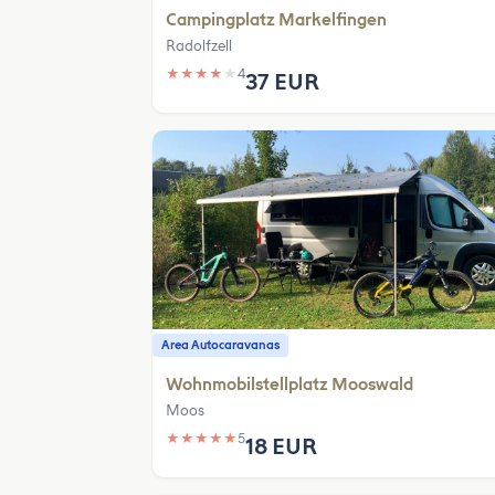
Campingplatz Markelfingen
Radolfzell
★
★
★
★
★
4
37 EUR
Area Autocaravanas
Wohnmobilstellplatz Mooswald
Moos
★
★
★
★
★
5
18 EUR