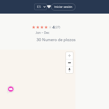
♥
Iniciar sesión
★
★
★
★
★
4
(27)
Jan – Dec
30 Numero de plazas