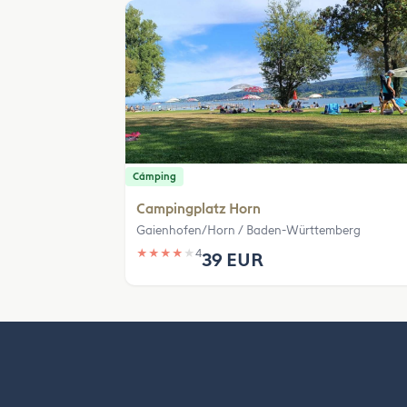
Cámping
Campingplatz Horn
Gaienhofen/Horn / Baden-Württemberg
★
★
★
★
★
4
39 EUR