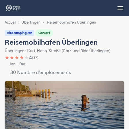
Accueil
›
Überlingen
›
Reisemobilhafen Überlingen
Ouvert
Aire camping car
Reisemobilhafen Überlingen
Überlingen · Kurt-Hahn-Straße (Park und Ride Überlingen)
★
★
★
★
★
4
(37)
Jan – Dec
30 Nombre d’emplacements