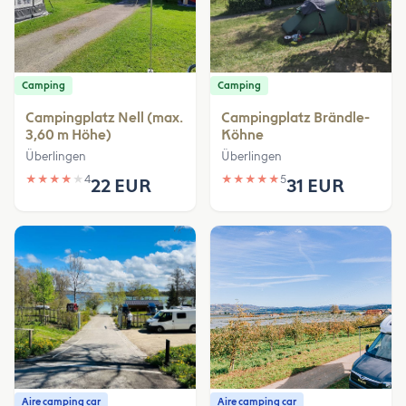
Camping
Camping
Campingplatz Nell (max.
Campingplatz Brändle-
3,60 m Höhe)
Köhne
Überlingen
Überlingen
★
★
★
★
★
4
★
★
★
★
★
5
22 EUR
31 EUR
Aire camping car
Aire camping car