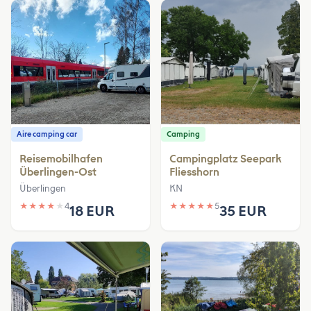
Aire camping car
Camping
Reisemobilhafen
Campingplatz Seepark
Überlingen-Ost
Fliesshorn
Überlingen
KN
★
★
★
★
★
4
★
★
★
★
★
5
18 EUR
35 EUR