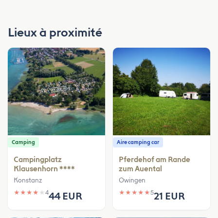
Lieux à proximité
Camping
Aire camping car
Campingplatz
Pferdehof am Rande
Klausenhorn ****
zum Auental
Konstanz
Owingen
★
★
★
★
★
4
★
★
★
★
★
5
44 EUR
21 EUR