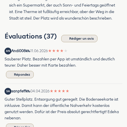
sich ein Supermarkt, der auch Sonn- und Feiertags geöffnet
ist. Eine Therme ist fußläufig erreichbar, aber der Weg in die
Stadt ist steil. Der Platz wird als wunderschön beschrieben.
Évaluations (37)
Rédiger un avis
Andi008
11.06.2026
★
★
★
★
★
AN
Sauberer Platz. Bezahlen per App ist umständlich und deutlich
teurer. Daher besser mit Karte bezahlen.
Répondez
sanpfeff
04.04.2026
★
★
★
★
★
SA
Guter Stellplatz. Entsorgung gut geregelt. Die Bodenseekarte ist
inklusive. Damit kann der öffentliche Nahverkehr kostenlos
genutzt werden. Dafür ist der Preis absolut gerechtfertigt! Edeka
nebenan.