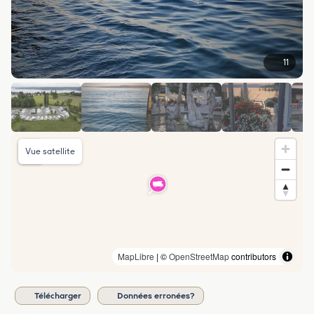
11
Vue satellite
MapLibre
| ©
OpenStreetMap
contributors
Télécharger
Données erronées?