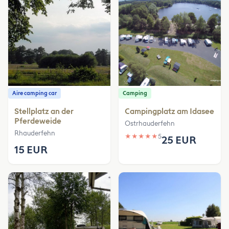
Aire camping car
Camping
Stellplatz an der
Campingplatz am Idasee
Pferdeweide
Ostrhauderfehn
Rhauderfehn
★
★
★
★
★
5
25 EUR
15 EUR