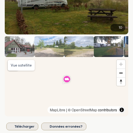
10
Vue satellite
MapLibre
| ©
OpenStreetMap
contributors
Télécharger
Données erronées?