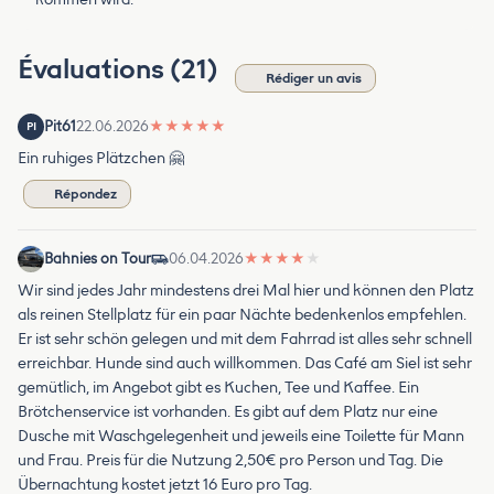
Évaluations (21)
Rédiger un avis
Pit61
22.06.2026
★
★
★
★
★
PI
Ein ruhiges Plätzchen 🤗
Répondez
Bahnies on Tour
06.04.2026
★
★
★
★
★
Wir sind jedes Jahr mindestens drei Mal hier und können den Platz
als reinen Stellplatz für ein paar Nächte bedenkenlos empfehlen.
Er ist sehr schön gelegen und mit dem Fahrrad ist alles sehr schnell
erreichbar. Hunde sind auch willkommen. Das Café am Siel ist sehr
gemütlich, im Angebot gibt es Kuchen, Tee und Kaffee. Ein
Brötchenservice ist vorhanden. Es gibt auf dem Platz nur eine
Dusche mit Waschgelegenheit und jeweils eine Toilette für Mann
und Frau. Preis für die Nutzung 2,50€ pro Person und Tag. Die
Übernachtung kostet jetzt 16 Euro pro Tag.