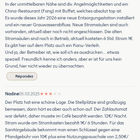
In der unmittelbaren Nähe sind div. Angelmöglichkeiten und ein
China-Restaurant (Fang) mit Buffet, welches absolut top ist.
Es wurde dieses Jahr 2026 eine neue Entsorgungsstation installiert
und ein neuer Grauwasserabfluss. Neue Stromsäulen sind auch
vorhanden, aktuell aber noch nicht angeschlossen. Die alten
Stromsäulen sind noch in Betrieb, aktuell kosteten 6 Std. Strom 1€.
Es gibt hier auf dem Platz auch ein Kanu-Verleih.
Und ja, der Betreiber ist, wie soll ich es ausdrücken…. etwas
speziell. Freundlich kenne ich anders, aber er ist für uns kein
Grund, hier nicht wieder zu übernachten.
Répondez
Nadine
05.03.2025
★
★
★
★
★
Der Platz hat eine schöne Lage. Die Stellplätze sind großzügig
bemessen, dann hört es aber auch schon auf. Der Zahlautomat
war defekt, daher musste im Café bezahlt werden. 12€/ Nacht.
Strom wurde am Stromkasten bezahlt 1€/ 6 Stunden. Für das
Sanitärgebäude bekommt man einen Schlüssel gegen eine
Pfandgebühr von 10€ plus eine Nutzungspauschale von 2,50€/