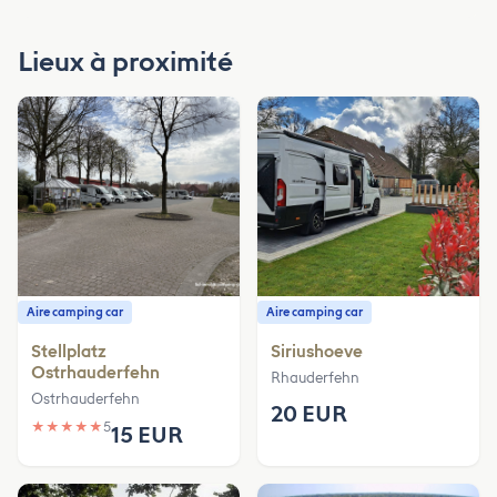
Lieux à proximité
Aire camping car
Aire camping car
Stellplatz
Siriushoeve
Ostrhauderfehn
Rhauderfehn
Ostrhauderfehn
20 EUR
★
★
★
★
★
5
15 EUR