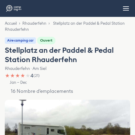
Accueil
›
Rhauderfehn
›
Stellplatz an der Paddel & Pedal Station
Rhauderfehn
Ouvert
Aire camping car
Stellplatz an der Paddel & Pedal
Station Rhauderfehn
Rhauderfehn · Am Siel
★
★
★
★
★
4
(21)
Jan – Dec
16 Nombre d’emplacements