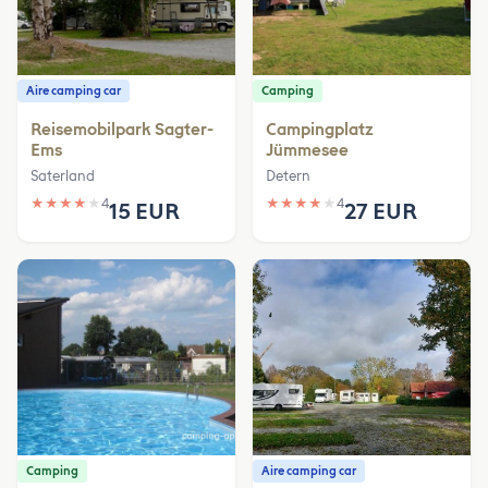
Aire camping car
Camping
Reisemobilpark Sagter-
Campingplatz
Ems
Jümmesee
Saterland
Detern
★
★
★
★
★
4
★
★
★
★
★
4
15 EUR
27 EUR
Camping
Aire camping car