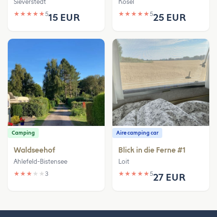
Sieverstedt
Kosel
★
★
★
★
★
5
★
★
★
★
★
5
15 EUR
25 EUR
Camping
Aire camping car
Waldseehof
Blick in die Ferne #1
Ahlefeld-Bistensee
Loit
★
★
★
★
★
3
★
★
★
★
★
5
27 EUR