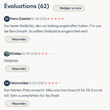
Évaluations (62)
Rédiger un avis
Heinz Daester
06.08.2026
★
★
★
★
★
HE
Der beste Stellplatz, den wir bislang angetroffen haben. Für uns
die Benchmark. So sollten Stellplätze eingerichtet sein!
Répondez
SiHei
06.08.2026
★
★
★
★
★
Stellplatz
Répondez
Felixmobil
18.05.2026
★
★
★
★
★
FE
Den letzten Platz erwischt. Alles was man braucht für 28 Euro ist
toll. Sehr zu empfehlen für die Stadt.
Répondez