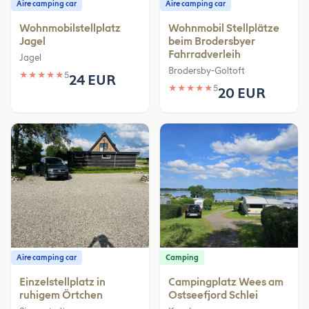
Aire camping car
Aire camping car
Wohnmobilstellplatz
Wohnmobil Stellplätze
Jagel
beim Brodersbyer
Fahrradverleih
Jagel
Brodersby-Goltoft
★
★
★
★
★
5
24 EUR
★
★
★
★
★
5
20 EUR
Aire camping car
Camping
Einzelstellplatz in
Campingplatz Wees am
ruhigem Örtchen
Ostseefjord Schlei