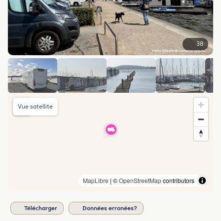
38
Vue satellite
MapLibre
| ©
OpenStreetMap
contributors
Télécharger
Données erronées?