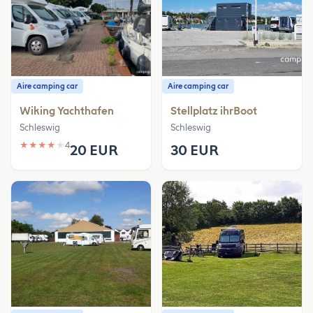
Aire camping car
Aire camping car
Wiking Yachthafen
Stellplatz ihrBoot
Schleswig
Schleswig
★
★
★
★
★
4
20 EUR
30 EUR