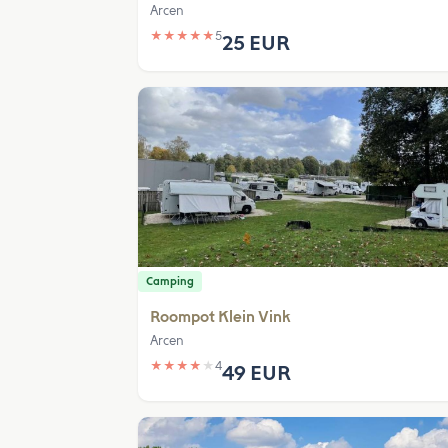
Arcen
★
★
★
★
★
5
25 EUR
Camping
Roompot Klein Vink
Arcen
★
★
★
★
★
4
49 EUR