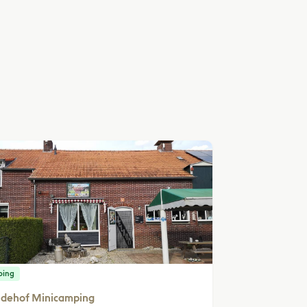
ping
idehof Minicamping