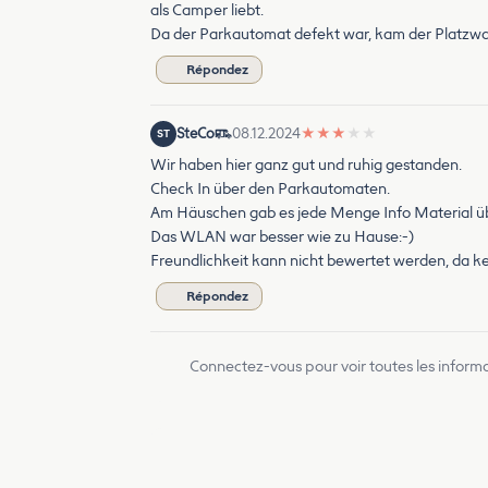
als Camper liebt.
Da der Parkautomat defekt war, kam der Platzwar
Répondez
SteCo
08.12.2024
★
★
★
★
★
ST
Wir haben hier ganz gut und ruhig gestanden.
Check In über den Parkautomaten.
Am Häuschen gab es jede Menge Info Material ü
Das WLAN war besser wie zu Hause:-)
Freundlichkeit kann nicht bewertet werden, da ke
Répondez
Connectez-vous pour voir toutes les inform