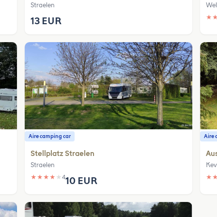
Straelen
Wel
★
13 EUR
Aire camping car
Aire 
Stellplatz Straelen
Aus
Straelen
Kev
★
★
★
★
★
4
★
10 EUR