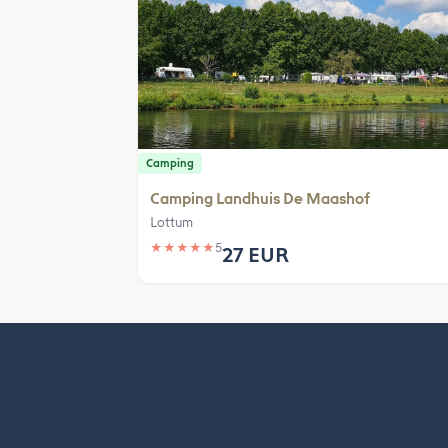
Camping
Camping Landhuis De Maashof
Lottum
★
★
★
★
★
5
27 EUR