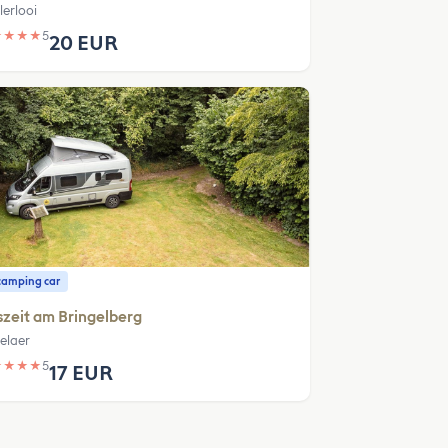
lerlooi
★
★
★
★
5
20 EUR
camping car
zeit am Bringelberg
elaer
★
★
★
★
5
17 EUR