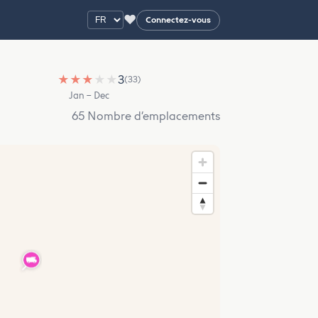
♥
Connectez-vous
★
★
★
★
★
3
(33)
Jan – Dec
65 Nombre d’emplacements