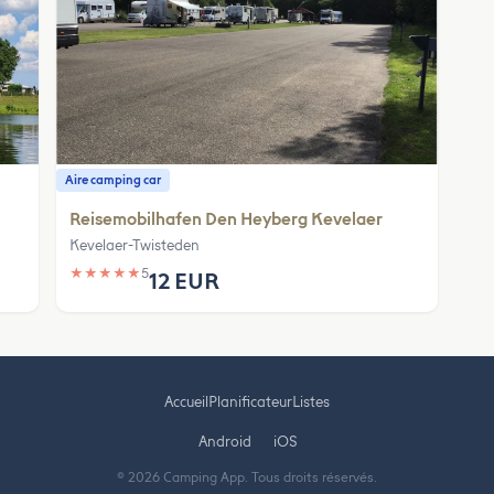
Aire camping car
Reisemobilhafen Den Heyberg Kevelaer
Kevelaer-Twisteden
★
★
★
★
★
5
12 EUR
Accueil
Planificateur
Listes
Android
iOS
© 2026 Camping App. Tous droits réservés.