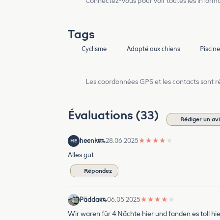
Connectez-vous pour voir toutes les inform
Tags
Cyclisme
Adapté aux chiens
Piscine
Les coordonnées GPS et les contacts sont rés
Évaluations (33)
Rédiger un av
heenk
28.06.2025
★
★
★
★
★
HE
Alles gut
Répondez
Pädda
06.05.2025
★
★
★
★
★
Wir waren für 4 Nächte hier und fanden es toll hier