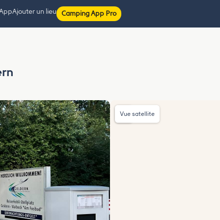
 App
Ajouter un lieu
Camping App Pro
ern
Vue satellite