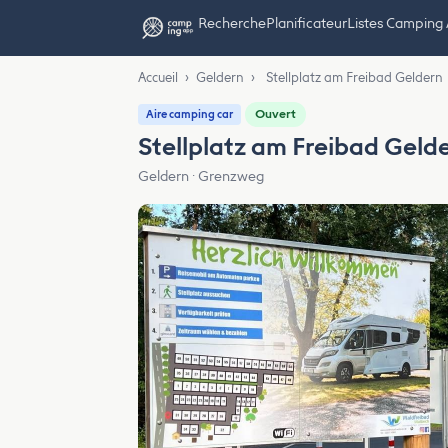
Recherche
Planificateur
Listes Camping
Accueil
›
Geldern
›
Stellplatz am Freibad Geldern
Ouvert
Aire camping car
Stellplatz am Freibad Geld
Geldern · Grenzweg