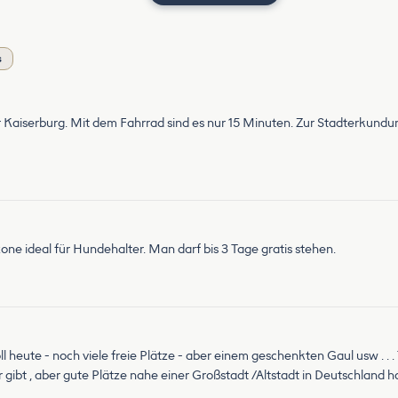
s
r Kaiserburg. Mit dem Fahrrad sind es nur 15 Minuten. Zur Stadterkundun
ne ideal für Hundehalter. Man darf bis 3 Tage gratis stehen.
oll heute - noch viele freie Plätze - aber einem geschenkten Gaul usw . .
gibt , aber gute Plätze nahe einer Großstadt /Altstadt in Deutschland h