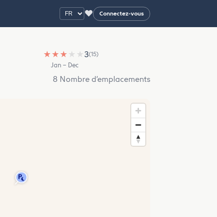
♥
Connectez-vous
★
★
★
★
★
3
(15)
Jan – Dec
8 Nombre d’emplacements