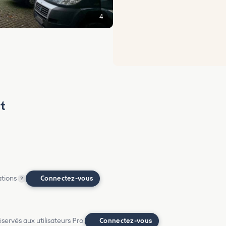
4
t
ations
Connectez-vous
?
ervés aux utilisateurs Pro.
Connectez-vous