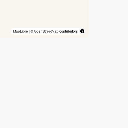
MapLibre
| ©
OpenStreetMap
contributors