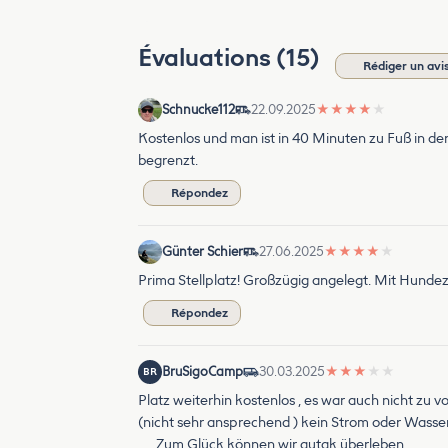
Évaluations (15)
Rédiger un avi
Schnucke112
22.09.2025
★
★
★
★
★
Kostenlos und man ist in 40 Minuten zu Fuß in de
begrenzt.
Répondez
Günter Schier
27.06.2025
★
★
★
★
★
Prima Stellplatz! Großzügig angelegt. Mit Hundezo
Répondez
BruSigoCamp
30.03.2025
★
★
★
★
★
BR
Platz weiterhin kostenlos , es war auch nicht zu v
(nicht sehr ansprechend ) kein Strom oder Wasser 
. . . Zum Glück können wir autak überleben .