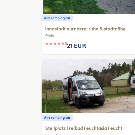
Aire camping car
landstadt nürnberg: ruhe & stadtnähe
Stein
★
★
★
★
★
5
21 EUR
Aire camping car
Stellplatz Freibad Feuchtasia Feucht