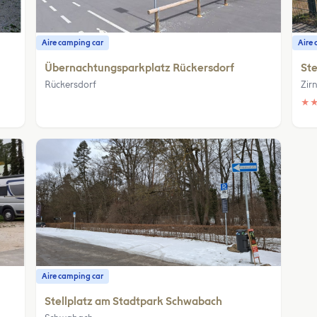
Aire camping car
Aire 
Übernachtungsparkplatz Rückersdorf
Ste
Rückersdorf
Zir
★
Aire camping car
Stellplatz am Stadtpark Schwabach