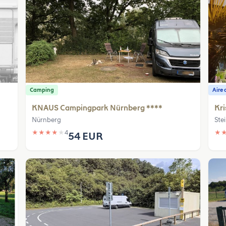
Camping
Aire 
KNAUS Campingpark Nürnberg ****
Kri
Nürnberg
Ste
★
★
★
★
★
4
★
54 EUR