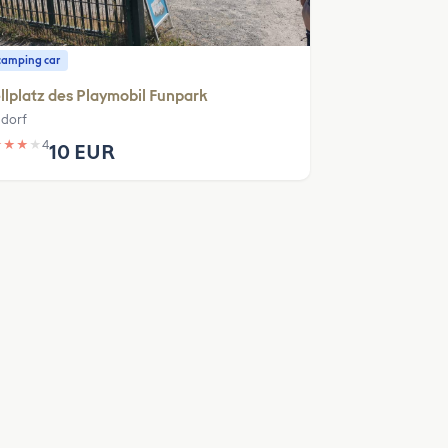
camping car
llplatz des Playmobil Funpark
ndorf
★
★
★
★
4
10 EUR