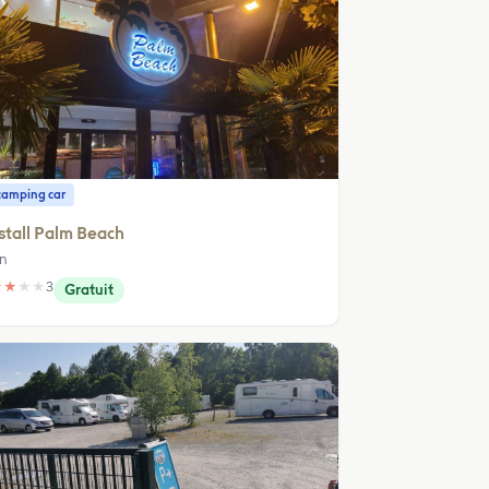
camping car
stall Palm Beach
in
★
★
★
★
3
Gratuit