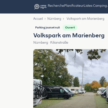
Recherche
Planificateur
Listes Camping
Accueil
›
Nürnberg
›
Volkspark am Marienberg
Ouvert
Parking jours et nuit
Volkspark am Marienberg
Nürnberg · Kilianstraße