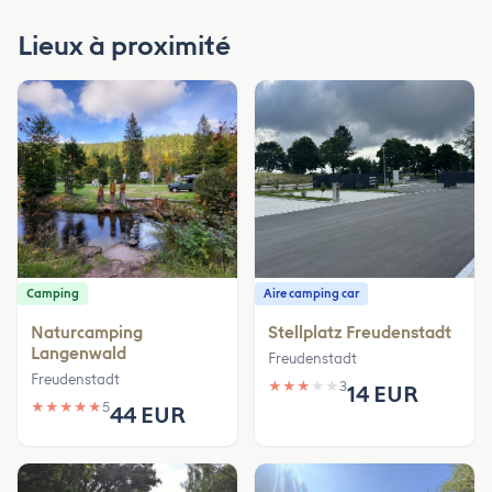
Lieux à proximité
Camping
Aire camping car
Naturcamping
Stellplatz Freudenstadt
Langenwald
Freudenstadt
Freudenstadt
★
★
★
★
★
3
14 EUR
★
★
★
★
★
5
44 EUR