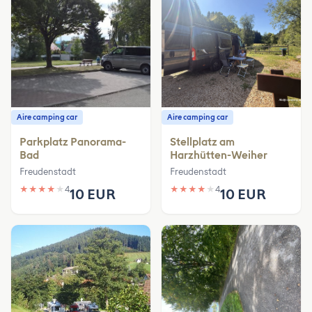
Aire camping car
Aire camping car
Parkplatz Panorama-
Stellplatz am
Bad
Harzhütten-Weiher
Freudenstadt
Freudenstadt
★
★
★
★
★
4
★
★
★
★
★
4
10 EUR
10 EUR