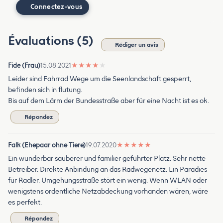
Connectez-vous
Évaluations (5)
Rédiger un avis
Fide (Frau)
15.08.2021
★
★
★
★
★
Leider sind Fahrrad Wege um die Seenlandschaft gesperrt,
befinden sich in flutung.
Bis auf dem Lärm der Bundesstraße aber für eine Nacht ist es ok.
Répondez
Falk (Ehepaar ohne Tiere)
19.07.2020
★
★
★
★
★
Ein wunderbar sauberer und familier geführter Platz. Sehr nette
Betreiber. Direkte Anbindung an das Radwegenetz. Ein Paradies
für Radler. Umgehungsstraße stört ein wenig. Wenn WLAN oder
wenigstens ordentliche Netzabdeckung vorhanden wären, wäre
es perfekt.
Répondez