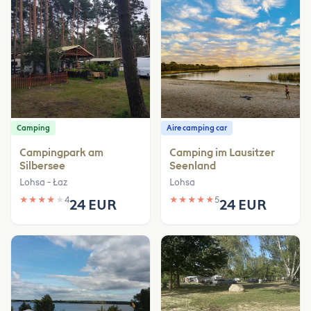
Camping
Aire camping car
Campingpark am
Camping im Lausitzer
Silbersee
Seenland
Lohsa - Łaz
Lohsa
★
★
★
★
★
4
★
★
★
★
★
5
24 EUR
24 EUR