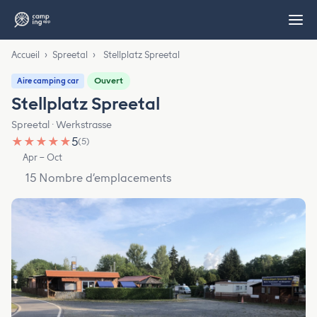
Accueil
›
Spreetal
›
Stellplatz Spreetal
Ouvert
Aire camping car
Stellplatz Spreetal
Spreetal · Werkstrasse
★
★
★
★
★
5
(5)
Apr – Oct
15 Nombre d’emplacements