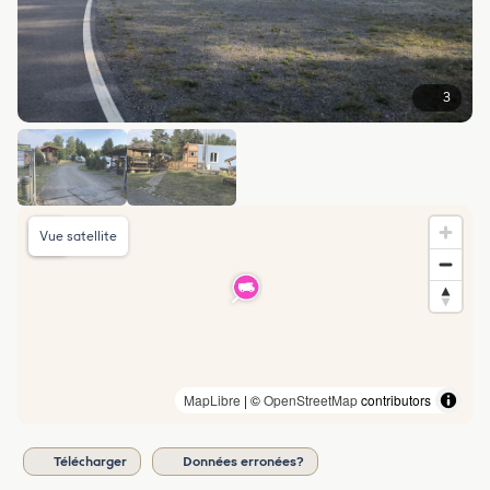
3
Vue satellite
MapLibre
| ©
OpenStreetMap
contributors
Télécharger
Données erronées?