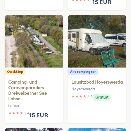
15 EUR
QuickStop
Aire camping car
Camping- und
Lausitzbad Hoyerswerda
Caravanparadies
Hoyerswerda
Dreiweiberner See
★
★
★
★
★
4
Gratuit
Lohsa
Lohsa
★
★
★
★
★
4
15 EUR