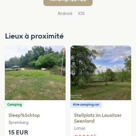
Android
iOS
Lieux à proximité
Camping
Aire camping car
Sleep%Schtop
Stellplatz im Lausitzer
Seenland
Spremberg
Lohsa
15 EUR
★
★
★
★
★
5