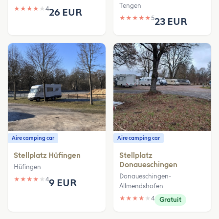
Tengen
★
★
★
★
★
4
26 EUR
★
★
★
★
★
5
23 EUR
Aire camping car
Aire camping car
Stellplatz Hüfingen
Stellplatz
Donaueschingen
Hüfingen
Donaueschingen-
★
★
★
★
★
4
9 EUR
Allmendshofen
★
★
★
★
★
4
Gratuit