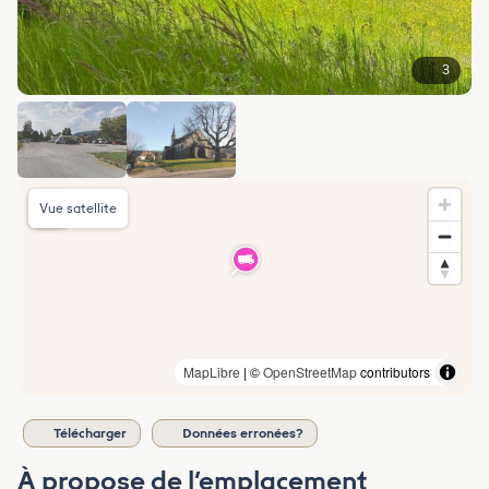
3
Vue satellite
MapLibre
| ©
OpenStreetMap
contributors
Télécharger
Données erronées?
À propose de l’emplacement