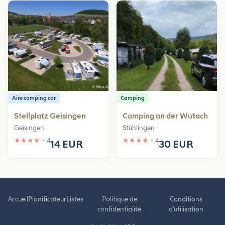
Aire camping car
Camping
Stellplatz Geisingen
Camping an der Wutach
Geisingen
Stühlingen
★
★
★
★
★
4
★
★
★
★
★
4
14 EUR
30 EUR
Accueil
Planificateur
Listes
Politique de
Conditions
confidentialité
d'utilisation