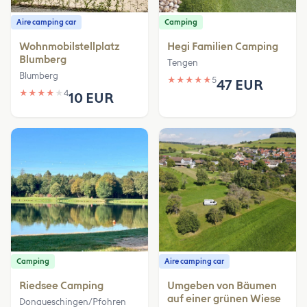
Aire camping car
Camping
Wohnmobilstellplatz
Hegi Familien Camping
Blumberg
Tengen
Blumberg
★
★
★
★
★
5
47 EUR
★
★
★
★
★
4
10 EUR
Camping
Aire camping car
Riedsee Camping
Umgeben von Bäumen
auf einer grünen Wiese
Donaueschingen/Pfohren