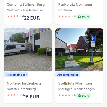
Camping Sultmer Berg
Parkplatz Northeim
Northeim / Niedersachsen
Northeim
★
★
★
★
★
4
★
★
★
★
★
4
22 EUR
Gratuit
Aire camping car
Aire camping car
Nörten-Hardenberg
Stellplatz Moringen
Nörten-Hardenberg
Moringen-Blankenhagen
★
★
★
★
★
3
★
★
★
★
★
4
15 EUR
Gratuit