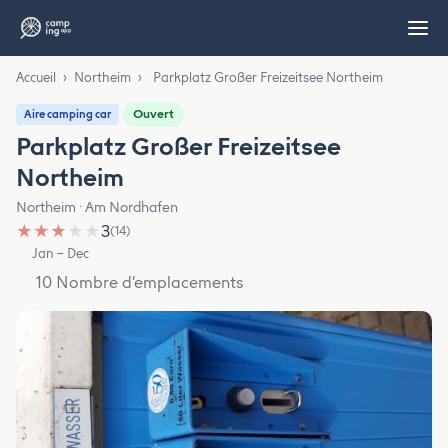
Accueil
›
Northeim
›
Parkplatz Großer Freizeitsee Northeim
Ouvert
Aire camping car
Parkplatz Großer Freizeitsee
Northeim
Northeim · Am Nordhafen
★
★
★
★
★
3
(14)
Jan – Dec
10 Nombre d’emplacements