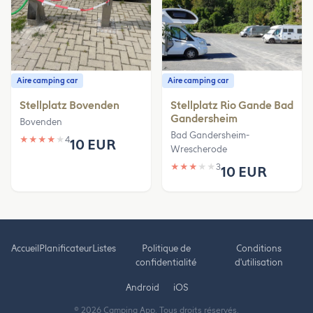
Aire camping car
Aire camping car
Stellplatz Bovenden
Stellplatz Rio Gande Bad
Gandersheim
Bovenden
Bad Gandersheim-
★
★
★
★
★
4
10 EUR
Wrescherode
★
★
★
★
★
3
10 EUR
Accueil
Planificateur
Listes
Politique de
Conditions
confidentialité
d'utilisation
Android
iOS
© 2026 Camping App. Tous droits réservés.