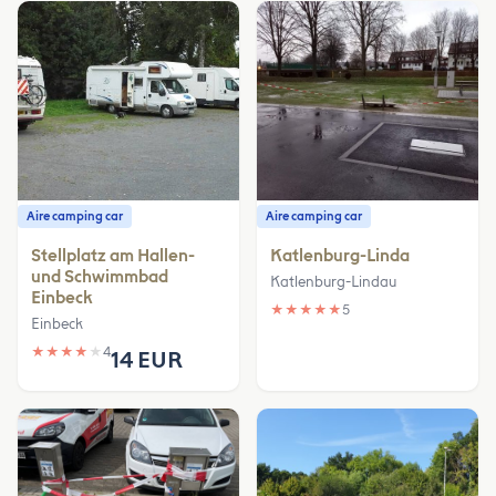
Aire camping car
Aire camping car
Stellplatz am Hallen-
Katlenburg-Linda
und Schwimmbad
Katlenburg-Lindau
Einbeck
★
★
★
★
★
5
Einbeck
★
★
★
★
★
4
14 EUR