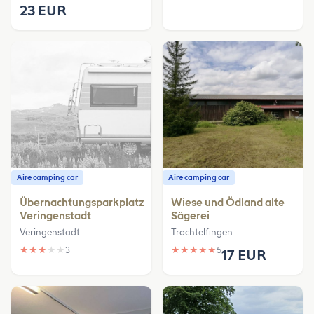
23 EUR
Aire camping car
Aire camping car
Übernachtungsparkplatz
Wiese und Ödland alte
Veringenstadt
Sägerei
Veringenstadt
Trochtelfingen
★
★
★
★
★
3
★
★
★
★
★
5
17 EUR