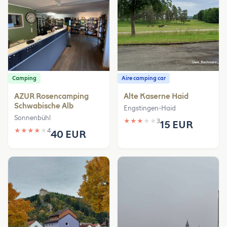
Camping
Aire camping car
AZUR Rosencamping
Alte Kaserne Haid
Schwabische Alb
Engstingen-Haid
Sonnenbühl
★
★
★
★
★
3
15 EUR
★
★
★
★
★
4
40 EUR