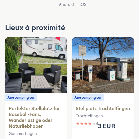
Android
iOS
Lieux à proximité
Aire camping car
Aire camping car
Perfekter Stellplatz für
Stellplatz Trochtelfingen
Baseball-Fans,
Trochtelfingen
Wanderlustige oder
★
★
★
★
★
4
3 EUR
Naturliebhaber
Gammertingen