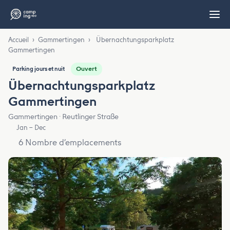
Accueil
›
Gammertingen
›
Übernachtungsparkplatz
Gammertingen
Ouvert
Parking jours et nuit
Übernachtungsparkplatz
Gammertingen
Gammertingen · Reutlinger Straße
Jan – Dec
6 Nombre d’emplacements