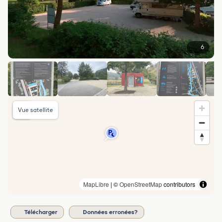
6
Vue satellite
MapLibre
| ©
OpenStreetMap
contributors
Télécharger
Données erronées?