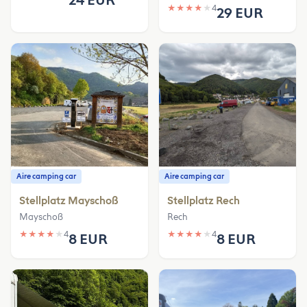
24 EUR
★
★
★
★
★
4
29 EUR
Aire camping car
Aire camping car
Stellplatz Mayschoß
Stellplatz Rech
Mayschoß
Rech
★
★
★
★
★
4
★
★
★
★
★
4
8 EUR
8 EUR