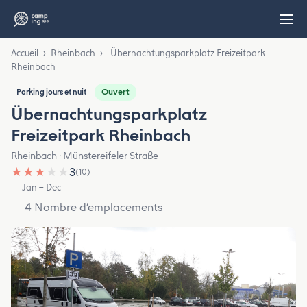
Accueil
›
Rheinbach
›
Übernachtungsparkplatz Freizeitpark
Rheinbach
Ouvert
Parking jours et nuit
Übernachtungsparkplatz
Freizeitpark Rheinbach
Rheinbach · Münstereifeler Straße
★
★
★
★
★
3
(10)
Jan – Dec
4 Nombre d’emplacements