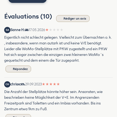
Évaluations (10)
Rédiger un avis
Sanne H.
17.05.2026
★
★
★
★
★
SA
Eigentlich nicht schlecht gelegen. Vielleicht zum Übernachten o. k.
, insbesondere, wenn man autark ist und keine V/E benötigt.
Leider alle WoMo-Stellplätze mit PKW zugestellt und ein PKW
hat sich sogar zwischen die einzigen zwei kleineren WoMo´s
gequetscht und dem einem die Tür zugeparkt.
Répondez
chrisxc
29.09.2023
★
★
★
★
★
CH
Die Anzahl der Stellplätze könnte höher sein. Ansonsten, wie
beschrieben keine Möglichkeit der V+E. Im Angrenzenden
Freizeitpark sind Toiletten und ein Imbiss vorhanden. Bis ins
Zentrum etwa 1km zu Fuß.