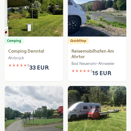
Camping
QuickStop
Camping Denntal
Reisemobilhafen Am
Ahrtor
Ahrbrück
Bad Neuenahr-Ahrweiler
★
★
★
★
★
5
33 EUR
★
★
★
★
★
5
15 EUR