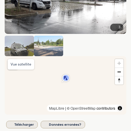
3
Vue satellite
MapLibre
| ©
OpenStreetMap
contributors
Télécharger
Données erronées?