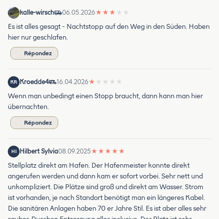
kalle-wirsch
06.05.2026
★
★
★
★
★
Es ist alles gesagt - Nachtstopp auf den Weg in den Süden. Haben
hier nur geschlafen.
Répondez
Kroedde4
16.04.2026
★
★
★
★
★
KR
Wenn man unbedingt einen Stopp braucht, dann kann man hier
übernachten.
Répondez
Hilbert Sylvia
08.09.2025
★
★
★
★
★
HI
Stellplatz direkt am Hafen. Der Hafenmeister konnte direkt
angerufen werden und dann kam er sofort vorbei. Sehr nett und
unkompliziert. Die Plätze sind groß und direkt am Wasser. Strom
ist vorhanden, je nach Standort benötigt man ein längeres Kabel.
Die sanitären Anlagen haben 70 er Jahre Stil. Es ist aber alles sehr