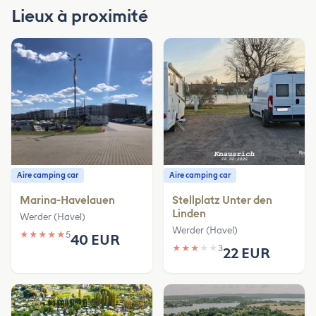
Lieux à proximité
Aire camping car
Aire camping car
Marina-Havelauen
Stellplatz Unter den
Linden
Werder (Havel)
Werder (Havel)
★
★
★
★
★
5
40 EUR
★
★
★
★
★
3
22 EUR