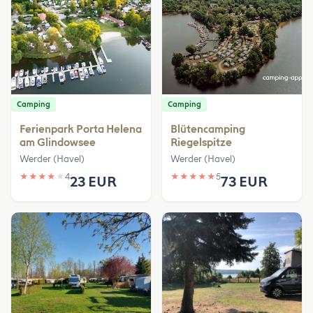
Camping
Camping
Ferienpark Porta Helena
Blütencamping
am Glindowsee
Riegelspitze
Werder (Havel)
Werder (Havel)
★
★
★
★
★
4
★
★
★
★
★
5
23 EUR
73 EUR