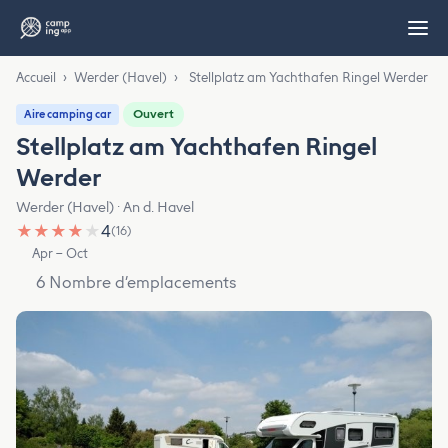
Accueil
›
Werder (Havel)
›
Stellplatz am Yachthafen Ringel Werder
Ouvert
Aire camping car
Stellplatz am Yachthafen Ringel
Werder
Werder (Havel) · An d. Havel
★
★
★
★
★
4
(16)
Apr – Oct
6 Nombre d’emplacements