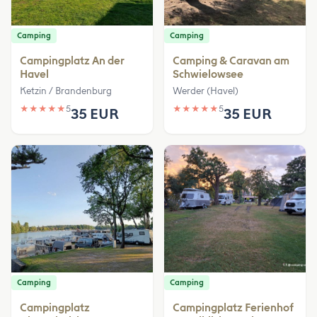
Camping
Camping
Campingplatz An der
Camping & Caravan am
Havel
Schwielowsee
Ketzin / Brandenburg
Werder (Havel)
★
★
★
★
★
5
★
★
★
★
★
5
35 EUR
35 EUR
Camping
Camping
Campingplatz
Campingplatz Ferienhof