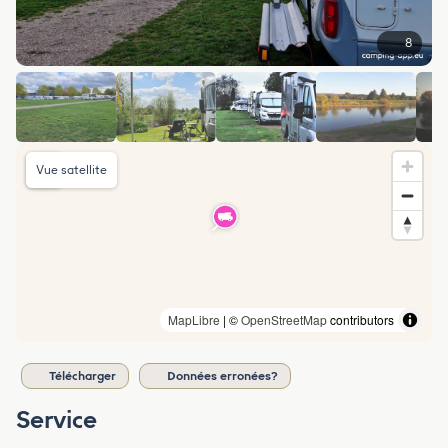
8
Vue satellite
MapLibre
| ©
OpenStreetMap
contributors
Télécharger
Données erronées?
Service