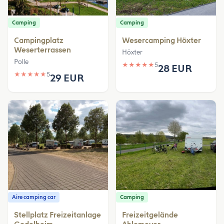
Camping
Camping
Campingplatz
Wesercamping Höxter
Weserterrassen
Höxter
Polle
★
★
★
★
★
5
28 EUR
★
★
★
★
★
5
29 EUR
Aire camping car
Camping
Stellplatz Freizeitanlage
Freizeitgelände