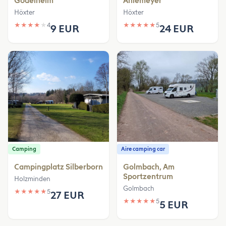
Godelheim
Ahlemeyer
Höxter
Höxter
★
★
★
★
★
4
★
★
★
★
★
5
9 EUR
24 EUR
Camping
Aire camping car
Campingplatz Silberborn
Golmbach, Am
Sportzentrum
Holzminden
Golmbach
★
★
★
★
★
5
27 EUR
★
★
★
★
★
5
5 EUR