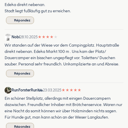
Edeka direkt nebenan.
Stadt liegt fußläufig gut zu erreichen.
Répondez
Nobi
28.10.2025
★
★
★
★
★
Wir standen auf der Wiese vor dem Campingplatz. Hauptstraße
direkt nebenan. Edeka Markt 100 m . Uns kam der Platz/
Dauercamper ein bisschen ungepflegt vor. Toiletten/ Duschen
sauber. Personal sehr freundlich. Unkomplizierte an und Abreise.
Répondez
RunForsterRun!
23.03.2025
★
★
★
★
★
Ein schöner Stellplatz, allerdings mit einigen Dauercampern
dazwischen. Freundlicher Inhaber mit Brötchenservice. Waren nur
eine Nacht da somit können wir über Holzminden nichts sagen.
Für Hunde gut, man kann schön an der Weser Langlaufen.
Répondez