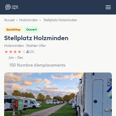
Accueil
›
Holzminden
›
Stellplatz Holzminden
Ouvert
QuickStop
Stellplatz Holzminden
Holzminden · Stahler Ufer
★
★
★
★
★
4
(21)
Jan – Dec
150 Nombre d’emplacements