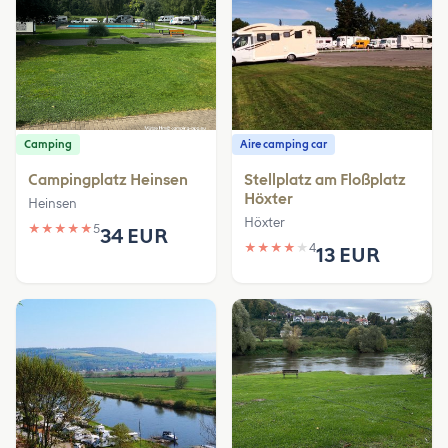
Camping
Aire camping car
Campingplatz Heinsen
Stellplatz am Floßplatz
Höxter
Heinsen
Höxter
★
★
★
★
★
5
34 EUR
★
★
★
★
★
4
13 EUR