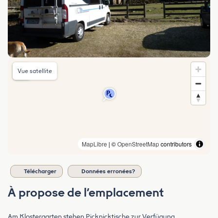
Vue satellite
MapLibre
| ©
OpenStreetMap
contributors
Télécharger
Données erronées?
À propose de l’emplacement
Am Klostergarten stehen Picknicktische zur Verfügung.