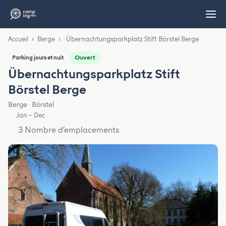
Accueil
›
Berge
›
Übernachtungsparkplatz Stift Börstel Berge
Ouvert
Parking jours et nuit
Übernachtungsparkplatz Stift
Börstel Berge
Berge · Börstel
Jan – Dec
3 Nombre d’emplacements