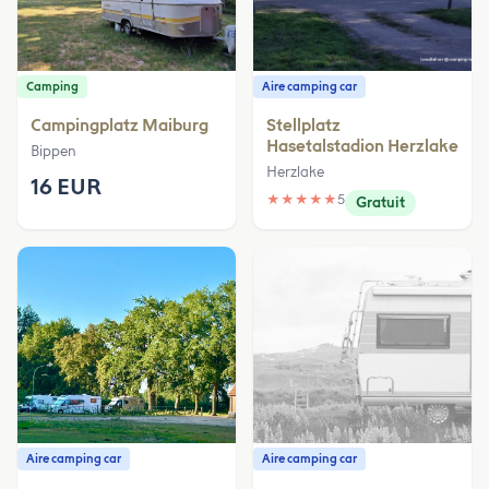
Camping
Aire camping car
Campingplatz Maiburg
Stellplatz
Hasetalstadion Herzlake
Bippen
Herzlake
16 EUR
★
★
★
★
★
5
Gratuit
Aire camping car
Aire camping car