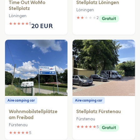
Time Out WoMo
Stellplatz Löningen
Stellplatz
Löningen
Löningen
★
★
★
★
★
2
Gratuit
★
★
★
★
★
5
20 EUR
Aire camping car
Aire camping car
Wohnmobilstellplätze
Stellplatz Fürstenau
am Freibad
Fürstenau
Fürstenau
★
★
★
★
★
5
Gratuit
★
★
★
★
★
5