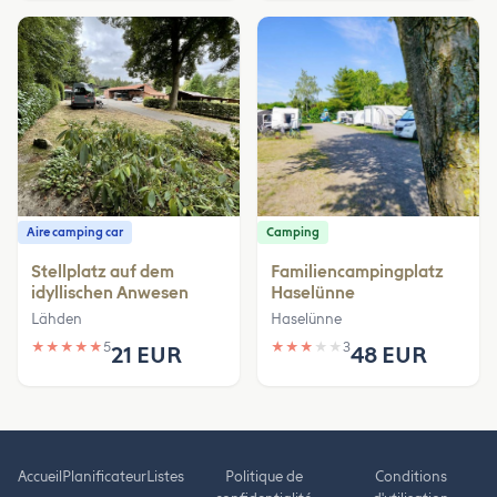
Aire camping car
Camping
Stellplatz auf dem
Familiencampingplatz
idyllischen Anwesen
Haselünne
Lähden
Haselünne
★
★
★
★
★
5
★
★
★
★
★
3
21 EUR
48 EUR
Accueil
Planificateur
Listes
Politique de
Conditions