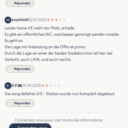
Répondez
JoachimH
22.10.2025
★
★
★
★
★
JO
Leider keine VE mehr am Platz, schade.
Es gibt ein öffentliches WC, was besser gereinigt werden müsste.
Es geht so.
Die Lage mit Anbindung an die Öffis ist prima.
Durch die Lage an einer der beiden Saalebrücken ist hier viel
Verkehr, auch LKW, und auch nachts.
Répondez
D.P.
10.08.2025
★
★
★
★
★
D.
Die ewig defekte V/E - Station wurde nun komplett abgebaut.
Répondez
Connectez-vous pour voir toutes les informations
Connectez-vous