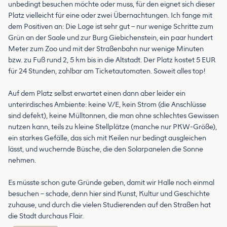
unbedingt besuchen möchte oder muss, für den eignet sich dieser
Platz vielleicht für eine oder zwei Übernachtungen. Ich fange mit
dem Positiven an: Die Lage ist sehr gut – nur wenige Schritte zum
Grün an der Saale und zur Burg Giebichenstein, ein paar hundert
Meter zum Zoo und mit der Straßenbahn nur wenige Minuten
bzw. zu Fuß rund 2, 5 km bis in die Altstadt. Der Platz kostet 5 EUR
für 24 Stunden, zahlbar am Ticketautomaten. Soweit alles top!
Auf dem Platz selbst erwartet einen dann aber leider ein
unterirdisches Ambiente: keine V/E, kein Strom (die Anschlüsse
sind defekt), keine Mülltonnen, die man ohne schlechtes Gewissen
nutzen kann, teils zu kleine Stellplätze (manche nur PKW-Größe),
ein starkes Gefälle, das sich mit Keilen nur bedingt ausgleichen
lässt, und wuchernde Büsche, die den Solarpanelen die Sonne
nehmen.
Es müsste schon gute Gründe geben, damit wir Halle noch einmal
besuchen – schade, denn hier sind Kunst, Kultur und Geschichte
zuhause, und durch die vielen Studierenden auf den Straßen hat
die Stadt durchaus Flair.