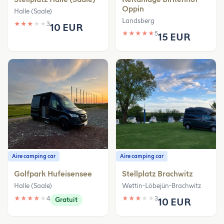
Oppin
Halle (Saale)
Landsberg
★
★
★
★
★
3
10 EUR
★
★
★
★
★
5
15 EUR
Aire camping car
Aire camping car
Golfpark Hufeisensee
Stellplatz Brachwitz
Halle (Saale)
Wettin-Löbejün-Brachwitz
★
★
★
★
★
4
★
★
★
★
★
3
Gratuit
10 EUR