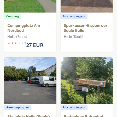
Camping
Aire camping car
Campingplatz Am
Sparkassen-Eisdom der
Nordbad
Saale Bulls
Halle (Saale)
Halle (Saale)
★
★
★
★
★
3
27 EUR
Aire camping car
Aire camping car
Stellplatz Halle (Saale)
Reitanlage Birkenhof