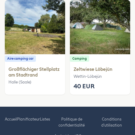
Aire camping car
Camping
Großflächiger Stellplatz
Zeltwiese Löbejün
am Stadtrand
Wettin-Löbejün
Halle (Saale)
40 EUR
Accueil
Planificateur
Listes
Politique de
Conditions
confidentialité
d'utilisation