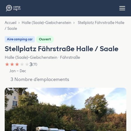
Accueil
›
Halle (Saale)-Giebichenstein
›
Stellplatz Fährstraße Halle
/ Saale
Ouvert
Aire camping car
Stellplatz Fährstraße Halle / Saale
Halle (Saale)-Giebichenstein · Fährstraße
★
★
★
★
★
3
(11)
Jan – Dec
3 Nombre d’emplacements