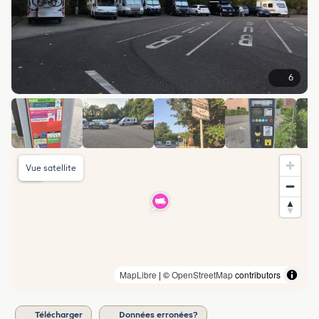
6
Vue satellite
MapLibre
| ©
OpenStreetMap
contributors
Télécharger
Données erronées?