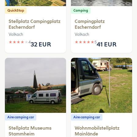
QuickStop
Camping
Stellplatz Campingplatz
Campingplatz
Escherndorf
Escherndorf
Volkach
Volkach
★
★
★
★
★
4
★
★
★
★
★
5
32 EUR
41 EUR
Aire camping car
Aire camping car
Stellplatz Museums
Wohnmobilstellplatz
Stammheim
Mainlände