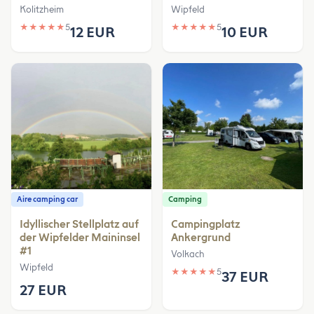
Kolitzheim
Wipfeld
★
★
★
★
★
5
★
★
★
★
★
5
12 EUR
10 EUR
Aire camping car
Camping
Idyllischer Stellplatz auf
Campingplatz
der Wipfelder Maininsel
Ankergrund
#1
Volkach
Wipfeld
★
★
★
★
★
5
37 EUR
27 EUR