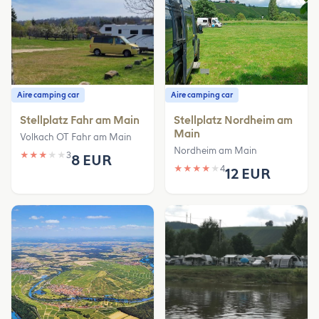
Aire camping car
Aire camping car
Stellplatz Fahr am Main
Stellplatz Nordheim am
Main
Volkach OT Fahr am Main
Nordheim am Main
★
★
★
★
★
3
8 EUR
★
★
★
★
★
4
12 EUR