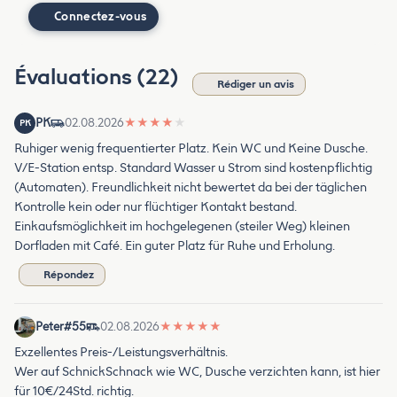
Connectez-vous
Évaluations (22)
Rédiger un avis
PK
02.08.2026
★
★
★
★
★
PK
Ruhiger wenig frequentierter Platz. Kein WC und Keine Dusche.
V/E-Station entsp. Standard Wasser u Strom sind kostenpflichtig
(Automaten). Freundlichkeit nicht bewertet da bei der täglichen
Kontrolle kein oder nur flüchtiger Kontakt bestand.
Einkaufsmöglichkeit im hochgelegenen (steiler Weg) kleinen
Dorfladen mit Café. Ein guter Platz für Ruhe und Erholung.
Répondez
Peter#55
02.08.2026
★
★
★
★
★
Exzellentes Preis-/Leistungsverhältnis.
Wer auf SchnickSchnack wie WC, Dusche verzichten kann, ist hier
für 10€/24Std. richtig.