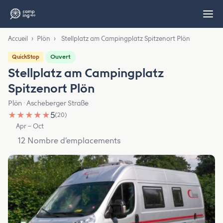
Accueil
›
Plön
›
Stellplatz am Campingplatz Spitzenort Plön
Ouvert
QuickStop
Stellplatz am Campingplatz
Spitzenort Plön
Plön · Ascheberger Straße
★
★
★
★
★
5
(20)
Apr – Oct
12 Nombre d’emplacements