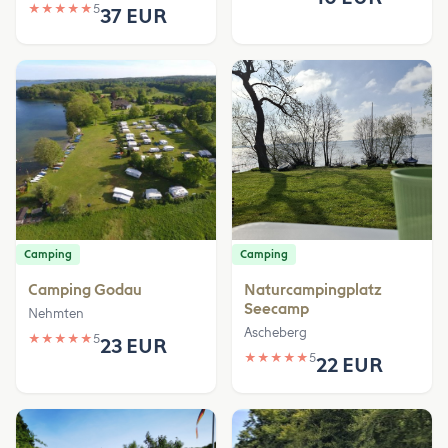
★
★
★
★
★
5
37 EUR
Camping
Camping
Camping Godau
Naturcampingplatz
Seecamp
Nehmten
Ascheberg
★
★
★
★
★
5
23 EUR
★
★
★
★
★
5
22 EUR