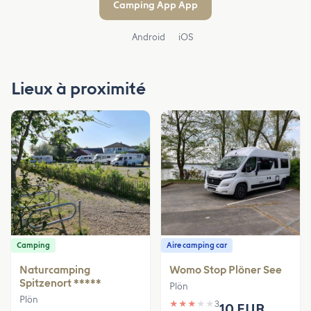
Camping App App
Android
iOS
Lieux à proximité
Camping
Aire camping car
Naturcamping
Womo Stop Plöner See
Spitzenort *****
Plön
Plön
★
★
★
★
★
3
10 EUR