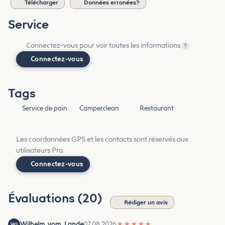
Télécharger
Données erronées?
Service
Connectez-vous pour voir toutes les informations
?
Connectez-vous
Tags
Service de pain
Camperclean
Restaurant
Les coordonnées GPS et les contacts sont réservés aux
utilisateurs Pro.
Connectez-vous
Évaluations (20)
Rédiger un avis
Wilhelm_vom_Lande
07.08.2026
★
★
★
★
★
WI