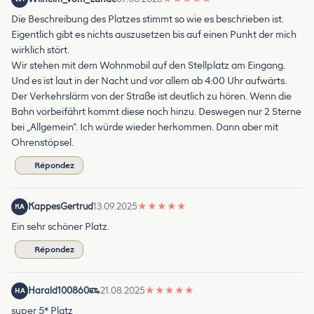
Die Beschreibung des Platzes stimmt so wie es beschrieben ist.
Eigentlich gibt es nichts auszusetzen bis auf einen Punkt der mich
wirklich stört.
Wir stehen mit dem Wohnmobil auf den Stellplatz am Eingang.
Und es ist laut in der Nacht und vor allem ab 4:00 Uhr aufwärts.
Der Verkehrslärm von der Straße ist deutlich zu hören. Wenn die
Bahn vorbeifährt kommt diese noch hinzu. Deswegen nur 2 Sterne
bei „Allgemein“. Ich würde wieder herkommen. Dann aber mit
Ohrenstöpsel.
Répondez
KappesGertrud
13.09.2025
★
★
★
★
★
KA
Ein sehr schöner Platz.
Répondez
Harald100860
21.08.2025
★
★
★
★
★
HA
super 5* Platz