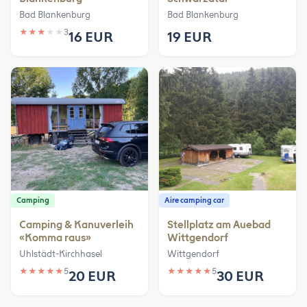
Bad Blankenburg
Bad Blankenburg
★
★
★
★
★
3
16 EUR
19 EUR
Camping
Aire camping car
Camping & Kanuverleih
Stellplatz am Auebad
«Komma raus»
Wittgendorf
Uhlstädt-Kirchhasel
Wittgendorf
★
★
★
★
★
5
★
★
★
★
★
5
20 EUR
30 EUR