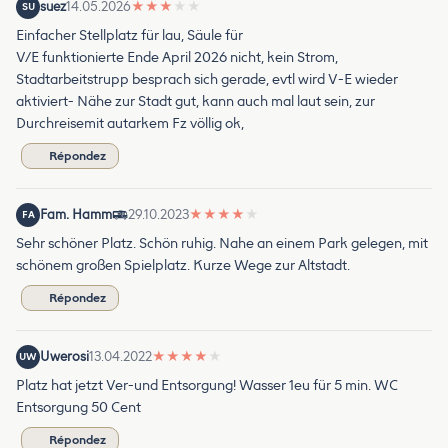
suez
14.05.2026
★
★
★
★
★
SU
Einfacher Stellplatz für lau, Säule für
V/E funktionierte Ende April 2026 nicht, kein Strom,
Stadtarbeitstrupp besprach sich gerade, evtl wird V-E wieder
aktiviert- Nähe zur Stadt gut, kann auch mal laut sein, zur
Durchreisemit autarkem Fz völlig ok,
Répondez
Fam. Hamm
29.10.2023
★
★
★
★
★
FA
Sehr schöner Platz. Schön ruhig. Nahe an einem Park gelegen, mit
schönem großen Spielplatz. Kurze Wege zur Altstadt.
Répondez
Uwerosi
13.04.2022
★
★
★
★
★
UW
Platz hat jetzt Ver-und Entsorgung! Wasser 1eu für 5 min. WC
Entsorgung 50 Cent
Répondez