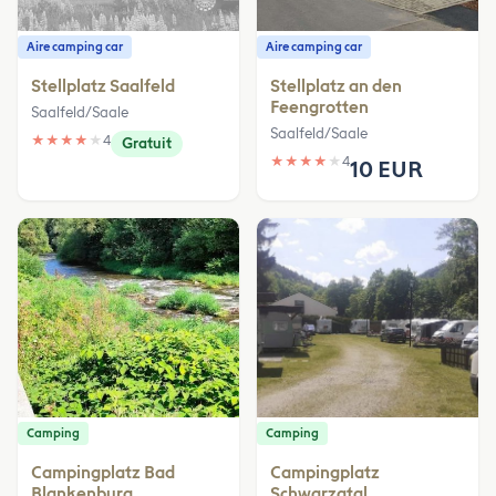
Aire camping car
Aire camping car
Stellplatz Saalfeld
Stellplatz an den
Feengrotten
Saalfeld/Saale
Saalfeld/Saale
★
★
★
★
★
4
Gratuit
★
★
★
★
★
4
10 EUR
Camping
Camping
Campingplatz Bad
Campingplatz
Blankenburg
Schwarzatal