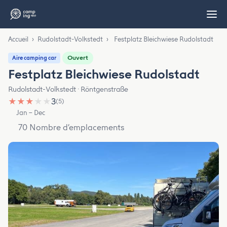
Accueil
›
Rudolstadt-Volkstedt
›
Festplatz Bleichwiese Rudolstadt
Ouvert
Aire camping car
Festplatz Bleichwiese Rudolstadt
Rudolstadt-Volkstedt · Röntgenstraße
★
★
★
★
★
3
(5)
Jan – Dec
70 Nombre d’emplacements