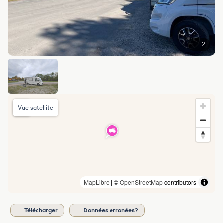
2
Vue satellite
MapLibre
| ©
OpenStreetMap
contributors
Télécharger
Données erronées?