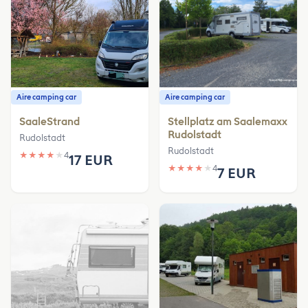
Aire camping car
Aire camping car
SaaleStrand
Stellplatz am Saalemaxx
Rudolstadt
Rudolstadt
Rudolstadt
★
★
★
★
★
4
17 EUR
★
★
★
★
★
4
7 EUR