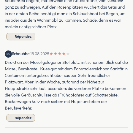
Sauberkeit angeht, mittlerweile eine Katastrophe, vom Gestank
ganz zu schweigen. Auf den Rasenplätzen wuchert das Gras und
in der ersten Reihe benötigt man ein Schlauchboot bei Regen, um
ins oder aus dem Wohnmobil zu kommen. Schade, denn es war
mal ein richtig schöner Platz
Répondez
Schnubbel
13.08.2025
★
★
★
★
★
SC
Direkt an der Mosel gelegener Stellplatz mit schönem Blick auf die
Mosel, Bernkastel-Kues gut mit dem Fahrrad erreichbar. Sanitär in
Containern untergebracht aber sauber. Sehr freundlicher
Platzwart. Aber: in der Woche, aufgrund der Nähe zur
Hauptstraße sehr laut, besonders die vorderen Plätze bekommen
die volle Geräuschkulisse ab (Frühabfahrer auf Schotterpiste,
Bäckerwagen kurz nach sieben mit Hupe und eben der
Berufsverkehr.
Répondez