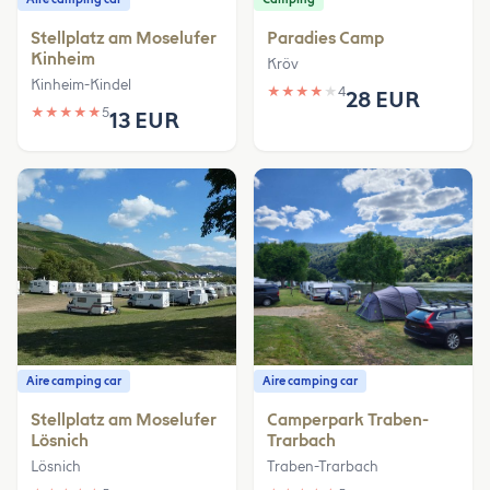
Stellplatz am Moselufer
Paradies Camp
Kinheim
Kröv
Kinheim-Kindel
★
★
★
★
★
4
28 EUR
★
★
★
★
★
5
13 EUR
Aire camping car
Aire camping car
Stellplatz am Moselufer
Camperpark Traben-
Lösnich
Trarbach
Lösnich
Traben-Trarbach