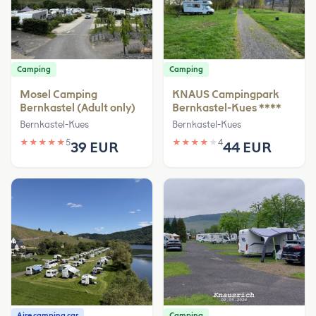
Camping
Camping
Mosel Camping
KNAUS Campingpark
Bernkastel (Adult only)
Bernkastel-Kues ****
Bernkastel-Kues
Bernkastel-Kues
★
★
★
★
★
5
★
★
★
★
★
4
39 EUR
44 EUR
Aire camping car
Camping