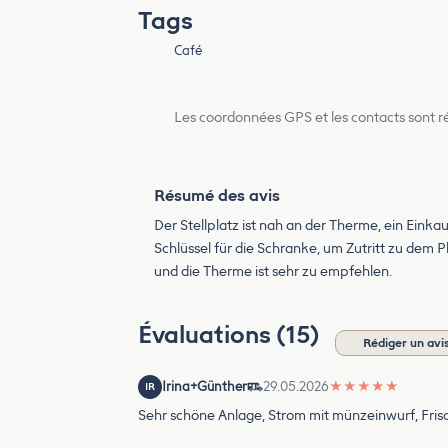
Tags
Café
Les coordonnées GPS et les contacts sont rés
Résumé des avis
Der Stellplatz ist nah an der Therme, ein Einka
Schlüssel für die Schranke, um Zutritt zu dem P
und die Therme ist sehr zu empfehlen.
Évaluations (15)
Rédiger un avi
Irina+Günther
29.05.2026
★
★
★
★
★
IR
Sehr schöne Anlage, Strom mit münzeinwurf, Fri