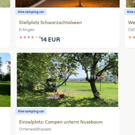
Aire camping car
Aire 
Stellplatz Schwarzachtalseen
Wei
Ertingen
Ost
★
★
★
★
★
4
★
14 EUR
Aire camping car
Einzelplatz: Campen unterm Nussbaum
Unterwaldhausen