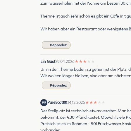
Zum wasserholen mit der Kanne am besten 30 cm 
Therme ist auch sehr schön es gibt ein Cafe mit g
Wir haben aber ein Restaurant oder wenigstens Bi
Répondez
Ein Gast
29.04.2026
★
★
★
★
★
Um in der Therme baden zu gehen, ist der Platz 
Wir wollten länger bleiben, sind aber am nächst
Répondez
PureScot
14.12.2025
★
★
★
★
★
PU
Der Stellplatz ist technisch etwas veraltet. Man
bekommt, der €30 Pfand kostet. Obwohl viele Plät
Preislich ist es im Rahmen - 80l Frischwasser kos
vorhanden.