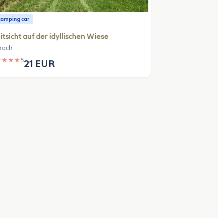
camping car
tsicht auf der idyllischen Wiese
rach
★
★
★
★
5
21 EUR