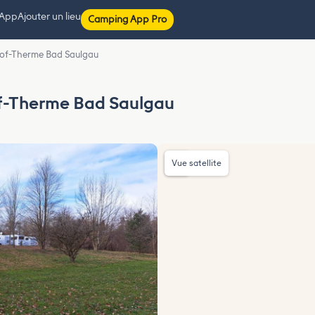
 App
Ajouter un lieu
Camping App Pro
hof-Therme Bad Saulgau
of-Therme Bad Saulgau
Vue satellite