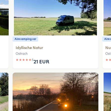
Aire camping car
Aire 
Idyllische Natur
Nur
Ostrach
Ost
★
★
★
★
★
5
★
21 EUR