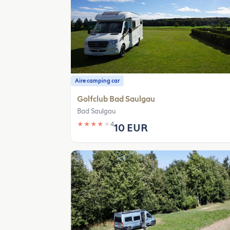
Aire camping car
Golfclub Bad Saulgau
Bad Saulgau
★
★
★
★
★
4
10 EUR