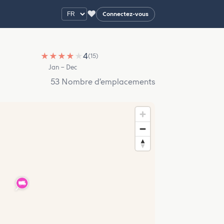
♥
Connectez-vous
★
★
★
★
★
4
(15)
Jan – Dec
53 Nombre d’emplacements