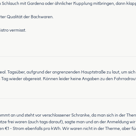
Schlauch mit Gardena oder ähnlicher Kupplung mitbringen, dann klappt
uter Qualität der Backwaren.
stro vermisst.
ideal. Tagsüber, aufgrund der angrenzenden Hauptstraße zu laut, um s
en Tag wieder abgereist. Können leider keine Angaben zu den Fahrradr
 kommt an und steht vor verschlossener Schranke, da man sich in der Th
ze frei waren (auch tags darauf), sagte man und an der Anmeldung wir 
ten €1 - Strom ebenfalls pro kWh. Wir waren nicht in der Therme, aber fü