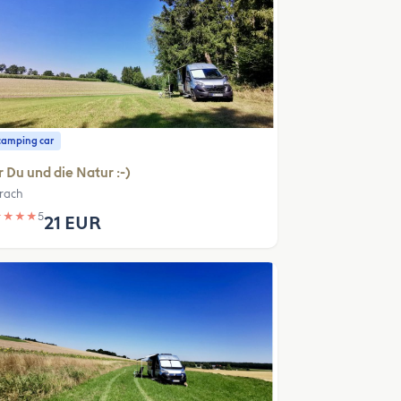
camping car
 Du und die Natur :-)
rach
★
★
★
★
5
21 EUR