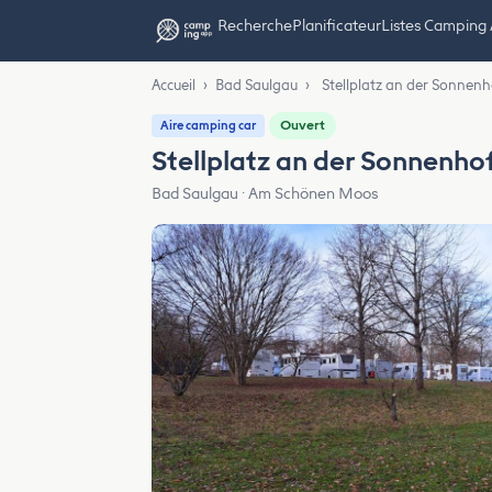
Recherche
Planificateur
Listes Camping
Accueil
›
Bad Saulgau
›
Stellplatz an der Sonnen
Ouvert
Aire camping car
Stellplatz an der Sonnenh
Bad Saulgau · Am Schönen Moos