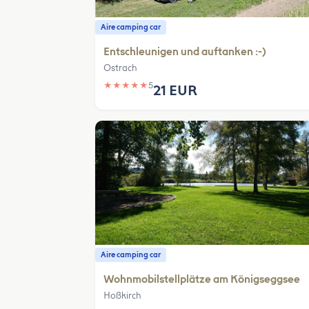
Aire camping car
Entschleunigen und auftanken :-)
Ostrach
★
★
★
★
★
5
21 EUR
Aire camping car
Wohnmobilstellplätze am Königseggsee
Hoßkirch