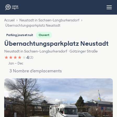
Accueil
›
Neustadt in Sachsen-Langburkersdorf
›
Übernachtungsparkplatz Neustadt
Ouvert
Parking jours et nuit
Übernachtungsparkplatz Neustadt
Neustadt in Sachsen-Langburkersdorf · Götzinger Straße
★
★
★
★
★
4
(2)
Jan – Dec
3 Nombre d’emplacements