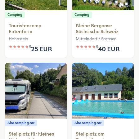
Camping
Camping
Touristencamp
Kleine Bergoase
Entenfarm
Sächsische Schweiz
Hohnstein
Mittelndorf / Sachsen
★
★
★
★
★
5
★
★
★
★
★
5
25 EUR
40 EUR
Aire camping car
Aire camping car
Stellplatz für kleines
Stellplatz am