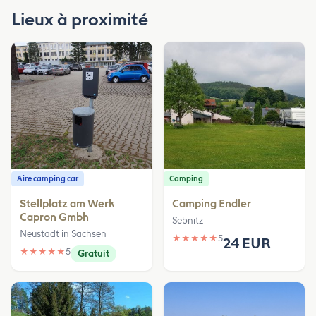
Lieux à proximité
Aire camping car
Camping
Stellplatz am Werk
Camping Endler
Capron Gmbh
Sebnitz
Neustadt in Sachsen
★
★
★
★
★
5
24 EUR
★
★
★
★
★
5
Gratuit