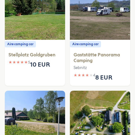
Aire camping car
Aire camping car
Stellplatz Goldgruben
Gaststätte Panorama
Camping
★
★
★
★
★
5
10 EUR
Sebnitz
★
★
★
★
★
4
8 EUR